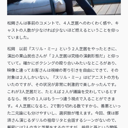
――松岡さんは事前のコメントで、４人芝居へのわくわく感や、キ
ャストの人数が少なければ少ないほど燃えるということを仰っ
ていました。
松岡 以前『スリル・ミー』という２人芝居をやったときに、
演出の栗山民也さんが「２人芝居は究極の演劇形態だ」と仰っ
ていて。確かにボクシングの殴り合いみたいなところがあり、
映像と違ってお客さんは視線の寄り引きを自由にできて、その
対象は２人しかいない。『スリル・ミー』はピアニストの方も
いたのですが、その状況が非常に刺激的で楽しかったんです。
これが3人芝居だと、たとえば２人が議論を交わしているとす
るなら、残りの１人はもう一つ違う視点で入ることができま
す。４人芝居になると、2で割り切れる数ですから、善悪といっ
た二元論にも分けやすいし、選択肢が増えます。今回、僕は那
須さん演じるダリルの祖母リタと会話するシーンがないので、
厳密には2人の方と芝居をするのですが、祖母と孫という関係