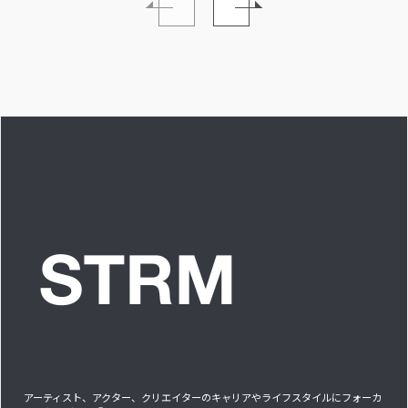
イブ中に遊び人から
い。」INTERVIEW
愛を感じる時はどん
な時ですか？”への回
答です」アイドルリ
アル備忘録
アーティスト、アクター、クリエイターのキャリアやライフスタイルにフォーカ