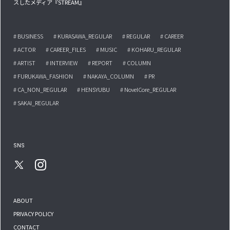
スしたメディア『STREAM』
# BUSINESS
# KURASAWA_REGULAR
# REGULAR
# CAREER
# ACTOR
# CAREER_FILES
# MUSIC
# KOHARU_REGULAR
# ARTIST
# INTERVIEW
# REPORT
# COLUMN
# FURUKAWA_FASHION
# NAKAYA_COLUMN
# PR
# CA_NON_REGULAR
# HENSYUBU
# NovelCore_REGULAR
# SAKAI_REGULAR
SNS
ABOUT
PRIVACY POLICY
CONTACT