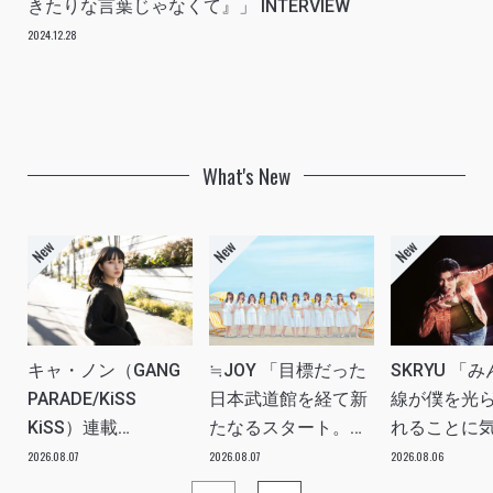
きたりな言葉じゃなくて』」 INTERVIEW
2024.12.28
What's New
キャ・ノン（GANG
≒JOY 「目標だった
SKRYU 「
PARADE/KiSS
日本武道館を経て新
線が僕を光
KiSS）連載
たなるスタート。
れることに
vol.113「読者からの
≒JOYにしかない魅
た」 INTERV
2026.08.07
2026.08.07
2026.08.06
質問”のんちゃんはラ
力を磨いていきた