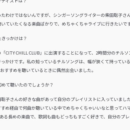
ーティストは？
ったわけではないんですが、シンガーソングライターの柴田聡子さ
聴いていたくなる楽曲ばかりで、めちゃくちゃライブに行きたいで
たきっかけは？
「CITY CHILL CLUB」に出演することになって、2時間分のチ
きっかけです。私の知っているチルソングは、幅が狭くて持ってい
sicのおすすめを聴いているときに偶然出会いました。
初めて聴いたのでしょうか？
田聡子さんの好きな曲があって自分のプレイリストに入っていまし
すすめ経由で何曲か聴いている中でめちゃくちゃいいなと思ってハ
秒ある長めの楽曲で、歌詞も曲もどっちもすごく好きで、自分のプ