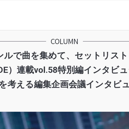
COLUMN
ルで曲を集めて、セットリストを
ADE）連載vol.58特別編イン
マを考える編集企画会議インタビ