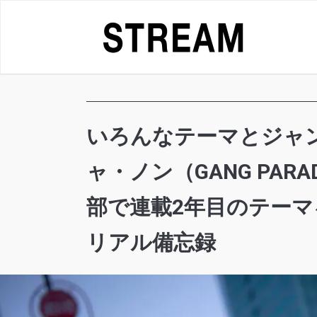
Skip
to
content
いろんなテーマとジャン
ャ・ノン（GANG PAR
部で連載2年目のテー
リアル備忘録