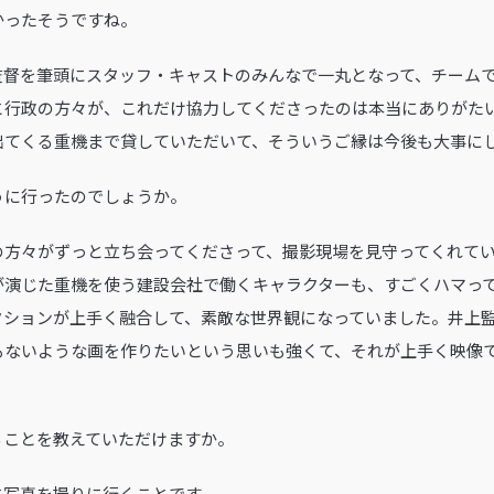
きかったそうですね。
監督を筆頭にスタッフ・キャストのみんなで一丸となって、チーム
と行政の方々が、これだけ協力してくださったのは本当にありがた
出てくる重機まで貸していただいて、そういうご縁は今後も大事に
うに行ったのでしょうか。
の方々がずっと立ち会ってくださって、撮影現場を見守ってくれて
が演じた重機を使う建設会社で働くキャラクターも、すごくハマっ
クションが上手く融合して、素敵な世界観になっていました。井上
もないような画を作りたいという思いも強くて、それが上手く映像
ることを教えていただけますか。
に写真を撮りに行くことです。