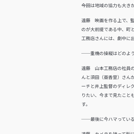
――今回は地域の協力も大
遠藤 映画を作る上で、
のが大前提である中、町
工務店さんには、劇中に
──重機の操縦はどのよ
遠藤 山本工務店の社員
んと須田（亜香里）さん
ーチと井上監督のディレ
りたい、今まで見たこと
す。
──最後に今ハマってい
遠藤 カメラを持って街