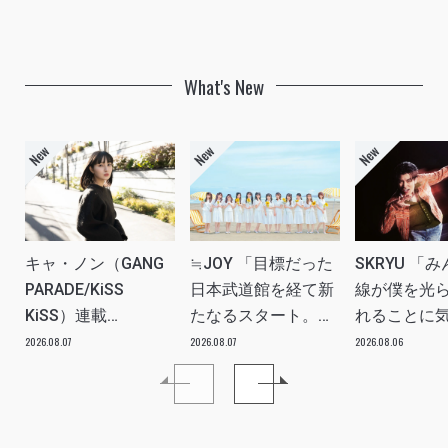
What's New
キャ・ノン（GANG
≒JOY 「目標だった
SKRYU 「
PARADE/KiSS
日本武道館を経て新
線が僕を光
KiSS）連載
たなるスタート。
れることに
vol.113「読者からの
≒JOYにしかない魅
た」 INTERV
2026.08.07
2026.08.07
2026.08.06
質問”のんちゃんはラ
力を磨いていきた
イブ中に遊び人から
い。」INTERVIEW
愛を感じる時はどん
な時ですか？”への回