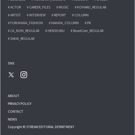
# ACTOR
# CAREER_FILES
# MUSIC
# KOHARU_REGULAR
# ARTIST
# INTERVIEW
# REPORT
# COLUMN
# FURUKAWA_FASHION
# NAKAYA_COLUMN
# PR
# CA_NON_REGULAR
# HENSYUBU
# NovelCore_REGULAR
# SAKAI_REGULAR
SNS
ABOUT
PRIVACY POLICY
CONTACT
NEWS
Copyright © STREAM EDITORIAL DEPARTMENT