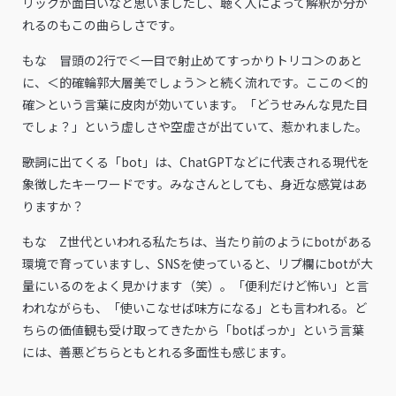
リックが面白いなと思いましたし、聴く人によって解釈が分か
れるのもこの曲らしさです。
もな 冒頭の2行で＜一目で射止めてすっかりトリコ＞のあと
に、＜的確輪郭大層美でしょう＞と続く流れです。ここの＜的
確＞という言葉に皮肉が効いています。「どうせみんな見た目
でしょ？」という虚しさや空虚さが出ていて、惹かれました。
――歌詞に出てくる「bot」は、ChatGPTなどに代表される現代を
象徴したキーワードです。みなさんとしても、身近な感覚はあ
りますか？
もな Z世代といわれる私たちは、当たり前のようにbotがある
環境で育っていますし、SNSを使っていると、リプ欄にbotが大
量にいるのをよく見かけます（笑）。「便利だけど怖い」と言
われながらも、「使いこなせば味方になる」とも言われる。ど
ちらの価値観も受け取ってきたから「botばっか」という言葉
には、善悪どちらともとれる多面性も感じます。