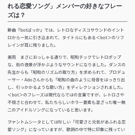
れる恋愛ソング」メンバーの好きなフレー
ズは？
――新曲『botばっか』では、レトロなディスコサウンドのイント
ロから一気に引き込まれて、タイトルにもある＜bot＞のリフ
レインが耳に残りました。
美雨 まさにおっしゃる通りで、昭和チックでレトロポップ
な、街の夜景が浮かぶようなサウンドになりました。ダンスの
先生からも「昭和のリズムの取り方」を求められて、プロデュ
ーサー・Adoさんからも「昭和の曲のように母音をはっきり出
し、引っかかるような歌い方」をディレクションされました。
＜bot＞のフレーズは現代ならではの言葉ですが、レトロさや
不穏さと合わせて、私たちらしいホラー要素も混ざった唯一無
二のアイドルソングになっていると思います。
――ファントムシータとしては珍しい「可愛さと元気があふれる恋
愛ソング」になっていますが、歌詞の中で特に印象に残ってい