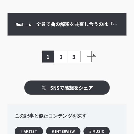
全員で曲の解釈を共有し合うのは「オ
Next
ーディション最終試験の合宿審査」か
1
2
3
ら
SNSで感想をシェア
この記事と似たコンテンツを探す
# ARTIST
# INTERVIEW
# MUSIC