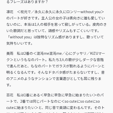
るフレーズはありますか？
凛花 ＜枕元で／永久に永久に永久にロンリーwithout you＞
のパートが好きです。主人公の女の子は表向きに誰も愛してい
ないのに、本当は1人の相手を思って寂しがっている。皮肉のき
いた歌詞だと思っていて、語感やリズムもすごくいいです。
「without you」は独特なリズム感がありますし、歌っていて
気持ちいいです。
美雨 私は2番の＜混沌me混沌me／心にグッサリ／KIZUマー
ク＞というもなのパート。私たち3人の歌が少しダークな音階
で進んだあと、もなのパートでガラスが割れるようにバーンと
明るくなるんです。そんなドタバタ感がたまらないですし、昔
のアニメのようなテンションで言葉遊びとしても耳に残りま
す。
百花 私は1番にある＜早急に早急に早急に始まりたい＞のパ
ートで、2番では同じパートなのに＜so cuteにso cuteにso
cuteに始まりたい＞と、同じ音で英語に変わるんです。そのト