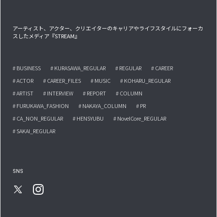
アーティスト、アクター、クリエイターのキャリアやライフスタイルにフォーカ
スしたメディア『STREAM』
# BUSINESS
# KURASAWA_REGULAR
# REGULAR
# CAREER
# ACTOR
# CAREER_FILES
# MUSIC
# KOHARU_REGULAR
# ARTIST
# INTERVIEW
# REPORT
# COLUMN
# FURUKAWA_FASHION
# NAKAYA_COLUMN
# PR
# CA_NON_REGULAR
# HENSYUBU
# NovelCore_REGULAR
# SAKAI_REGULAR
SNS