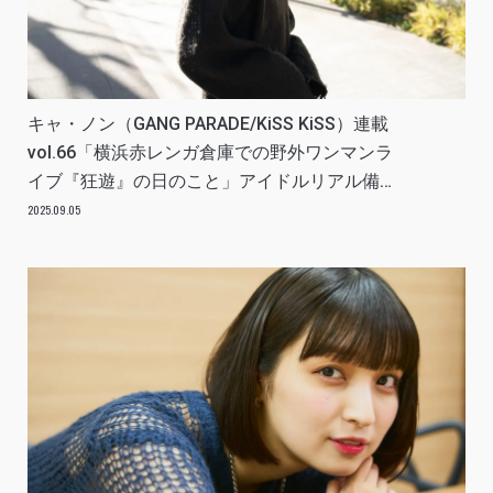
キャ・ノン（GANG PARADE/KiSS KiSS）連載
vol.66「横浜赤レンガ倉庫での野外ワンマンラ
イブ『狂遊』の日のこと」アイドルリアル備忘
録
2025.09.05