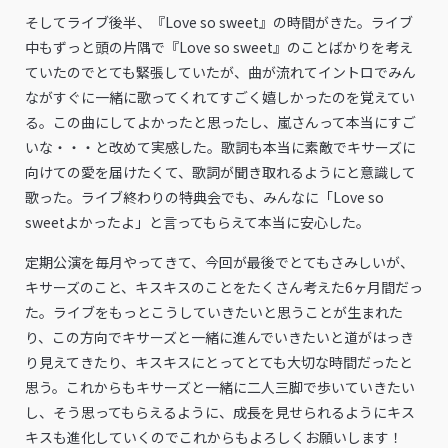
そしてライブ後半、『Love so sweet』の時間がきた。ライブ
中もずっと頭の片隅で『Love so sweet』のことばかりを考え
ていたのでとても緊張していたが、曲が流れてイントロでみん
ながすぐに一緒に歌ってくれてすごく嬉しかったのを覚えてい
る。この曲にしてよかったと思ったし、嵐さんって本当にすご
いな・・・と改めて実感した。歌詞も本当に素敵でキサーズに
向けての愛を届けたくて、歌詞が聞き取れるようにと意識して
歌った。ライブ終わりの特典会でも、みんなに「Love so
sweetよかったよ」と言ってもらえて本当に安心した。
定期公演を毎月やってきて、今回が最後でとてもさみしいが、
キサーズのこと、キスキスのことをたくさん考えた6ヶ月間だっ
た。ライブをもっとこうしていきたいと思うことが生まれた
り、この方向でキサーズと一緒に進んでいきたいと道がはっき
り見えてきたり、キスキスにとってとても大切な時間だったと
思う。これからもキサーズと一緒に二人三脚で歩いていきたい
し、そう思ってもらえるように、成長を見せられるようにキス
キスも進化していくのでこれからもよろしくお願いします！