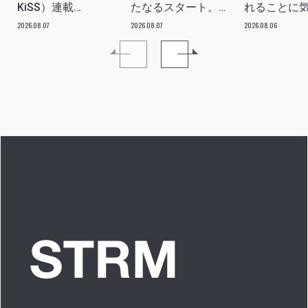
KiSS）連載
たなるスタート。
れることに
vol.113「読者からの
≒JOYにしかない魅
た」 INTERV
2026.08.07
2026.08.07
2026.08.06
質問”のんちゃんはラ
力を磨いていきた
イブ中に遊び人から
い。」INTERVIEW
愛を感じる時はどん
な時ですか？”への回
答です」アイドルリ
アル備忘録