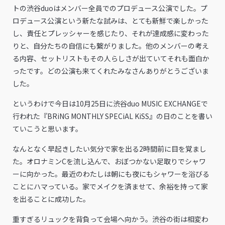
トの渋谷duoはメンバー全員でのプロデュース公演でした。プ
ロデュース公演という新たな試みは、とても新鮮で楽しかった
し、責任とプレッシャーを感じたり、それが達成感に変わった
りと、自分たちの自信にも繋がりました。他のメンバーの考え
る内容、セットリストもその人らしさが出ていてそれも面白か
ったです。どの公演も来てくれたみなさんありがとうございま
した。
というわけで今日は10月25日に渋谷duo MUSIC EXCHANGEで
行われた『BRiNG MONTHLY SPECiAL KiSS』の日のことを書い
ていこうと思います。
なんとなく早起きしたい気分で家を出る2時間前に目を覚まし
た。オロナミンCを流し込んで、おぼつかない足取りでシャワ
ーに向かった。最近のわたしは朝にも夜にもシャワーを浴びる
ことにハマっている。家でメイクを済ませて、余裕を持って家
を出ることに成功した。
重すぎるリュックを背負って会場へ向かう。渋谷の街は相変わ