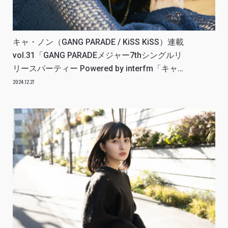
キャ・ノン（GANG PARADE / KiSS KiSS）連載
vol.31「GANG PARADEメジャー7thシングルリ
リースパーティー Powered by interfm「キャ・
ノンのESCAPE！」の日のこと」アイドルリア
2024.12.27
ル備忘録