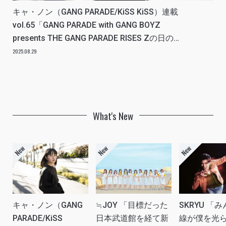
キャ・ノン（GANG PARADE/KiSS KiSS）連載
vol.65「GANG PARADE with GANG BOYZ
presents THE GANG PARADE RISES Zの日のこ
と」アイドルリアル備忘録
2025.08.29
What's New
キャ・ノン（GANG
≒JOY 「目標だった
SKRYU 「
PARADE/KiSS
日本武道館を経て新
線が僕を光