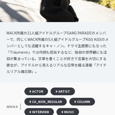
WACK所属の11人組アイドルグループGANG PARADEのメンバ
ーで、同じくWACK所属の5人組アイドルグループKiSS KiSSのメ
ンバーとしても活躍するキャ・ノン。ドラマ主題歌にもなった
「Träumerei」では作詞も担当するなど、独自の世界観にも注
目が集まっている。文章を書くことが好きで言葉を大切にする
彼女が、アイドルから見えるリアルな日常を綴る連載「アイド
ルリアル備忘録」。
# ACTOR
# ARTIST
# CA_NON_REGULAR
# COLUMN
2025.10.31
# INTERVIEW
# MUSIC