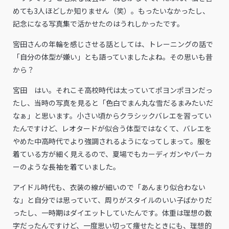
めても3人ほどしか知りません（笑）。もったいなかったし、
記念になる写真集で活かせたのはうれしかったです。
――宮田さんの年輪を感じさせる話としては、トレーニングの話で
「自分の体型が嫌い」とも語っていましたよね。その思いも昔
から？
宮田 はい。それこそ高校時代は太っていてポヨンポヨンだっ
たし、当時の写真を見ると「色白でまん丸な雪だるまみたいだ
なぁ」と思います。小さい頃からクラシックバレエを習ってい
たんですけど、レオタードが似合う体型ではなくて、バレエを
やめた中高時代でより強調されるようになってしまって。服を
着ている方が細く見えるので、夏場でもカーディガンやパーカ
ーのような長袖を着ていました。
アイドル時代も、衣装の線が細いので「あんまり似合わない
な」と自分では思っていて、周りがスタイルのいい子ばかりだ
ったし、一時期はダイエットしていたんです。体重は理想の数
字だったんですけど、一度思い切って痩せたときにも、理想的