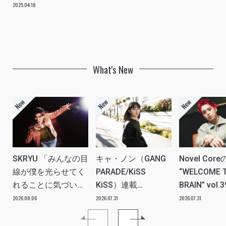
に」INTERVIEW
2025.04.18
What's New
SKRYU 「みんなの目
キャ・ノン（GANG
Novel Core
線が僕を光らせてく
PARADE/KiSS
“WELCOME 
れることに気づい
KiSS）連載
BRAIN” vol.
た」 INTERVIEW
vol.112「特別企画
分たちの世
2026.08.06
2026.07.31
2026.07.31
メンバーともっとは
ツ、カルチ
なSO LONG!!ーチャ
を、みんな