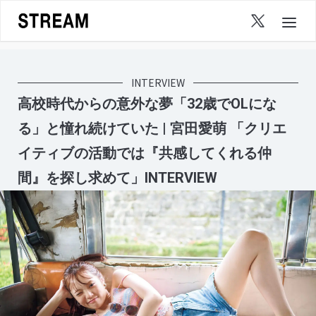
Skip
to
content
INTERVIEW
高校時代からの意外な夢「32歳でOLにな
る」と憧れ続けていた | 宮田愛萌 「クリエ
イティブの活動では『共感してくれる仲
間』を探し求めて」INTERVIEW