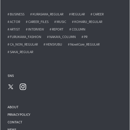
# BUSINESS
# KURASAWA_REGULAR
# REGULAR
# CAREER
# ACTOR
# CAREER_FILES
# MUSIC
# KOHARU_REGULAR
# ARTIST
# INTERVIEW
# REPORT
# COLUMN
# FURUKAWA_FASHION
# NAKAYA_COLUMN
# PR
# CA_NON_REGULAR
# HENSYUBU
# NovelCore_REGULAR
# SAKAI_REGULAR
SNS
ABOUT
PRIVACY POLICY
CONTACT
NEWS