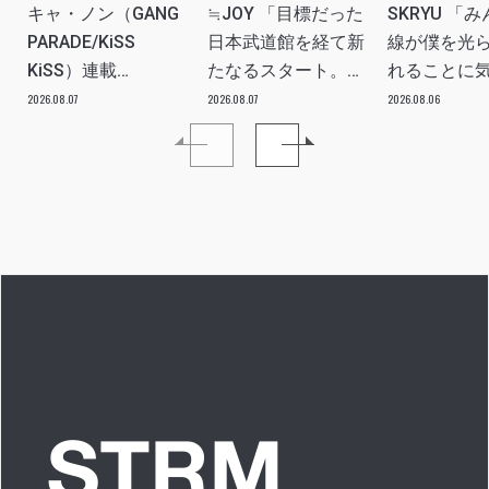
キャ・ノン（GANG
≒JOY 「目標だった
SKRYU 「
PARADE/KiSS
日本武道館を経て新
線が僕を光
KiSS）連載
たなるスタート。
れることに
vol.113「読者からの
≒JOYにしかない魅
た」 INTERV
2026.08.07
2026.08.07
2026.08.06
質問”のんちゃんはラ
力を磨いていきた
イブ中に遊び人から
い。」INTERVIEW
愛を感じる時はどん
な時ですか？”への回
答です」アイドルリ
アル備忘録