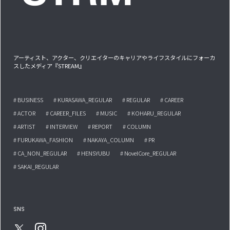
アーティスト、アクター、クリエイターのキャリアやライフスタイルにフォーカ
スしたメディア『STREAM』
# BUSINESS
# KURASAWA_REGULAR
# REGULAR
# CAREER
# ACTOR
# CAREER_FILES
# MUSIC
# KOHARU_REGULAR
# ARTIST
# INTERVIEW
# REPORT
# COLUMN
# FURUKAWA_FASHION
# NAKAYA_COLUMN
# PR
# CA_NON_REGULAR
# HENSYUBU
# NovelCore_REGULAR
# SAKAI_REGULAR
SNS