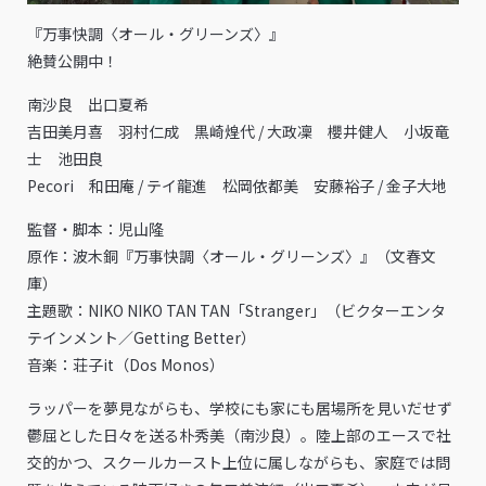
『万事快調〈オール・グリーンズ〉』
絶賛公開中！
南沙良 出口夏希
吉田美月喜 羽村仁成 黒崎煌代 / 大政凜 櫻井健人 小坂竜
士 池田良
Pecori 和田庵 / テイ龍進 松岡依都美 安藤裕子 / 金子大地
監督・脚本：児山隆
原作：波木銅『万事快調〈オール・グリーンズ〉』（文春文
庫）
主題歌：NIKO NIKO TAN TAN「Stranger」（ビクターエンタ
テインメント／Getting Better）
音楽：荘子it（Dos Monos）
ラッパーを夢見ながらも、学校にも家にも居場所を見いだせず
鬱屈とした日々を送る朴秀美（南沙良）。陸上部のエースで社
交的かつ、スクールカースト上位に属しながらも、家庭では問