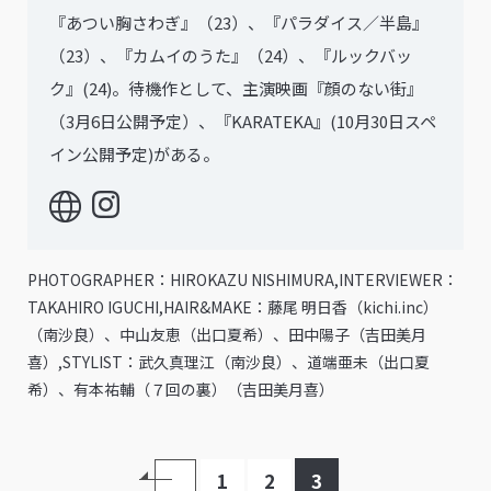
『あつい胸さわぎ』（23）、『パラダイス／半島』
（23）、『カムイのうた』（24）、『ルックバッ
ク』(24)。待機作として、主演映画『顔のない街』
（3月6日公開予定）、『KARATEKA』(10月30日スペ
イン公開予定)がある。
PHOTOGRAPHER：HIROKAZU NISHIMURA,INTERVIEWER：
TAKAHIRO IGUCHI,HAIR&MAKE：藤尾 明日香（kichi.inc）
（南沙良）、中山友恵（出口夏希）、田中陽子（吉田美月
喜）,STYLIST：武久真理江（南沙良）、道端亜未（出口夏
希）、有本祐輔（７回の裏）（吉田美月喜）
1
2
3