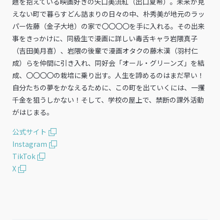
題を抱えている映画好きの矢口美流紅（出口夏希）。未来が見
えない町で暮らすどん詰まりの日々の中、朴秀美が地元のラッ
パー佐藤（金子大地）の家で〇〇〇〇を手に入れる。その出来
事をきっかけに、同級生で漫画に詳しい毒舌キャラ岩隈真子
（吉田美月喜）、岩隈の後輩で漫画オタクの藤木漢（羽村仁
成）らを仲間に引き入れ、同好会「オール・グリーンズ」を結
成、〇〇〇〇の栽培に乗り出す。人生を諦めるのはまだ早い！
自分たちの夢をかなえるために、この町を出ていくには、一攫
千金を狙うしかない！そして、学校の屋上で、禁断の課外活動
がはじまる。
公式サイト
Instagram
TikTok
X