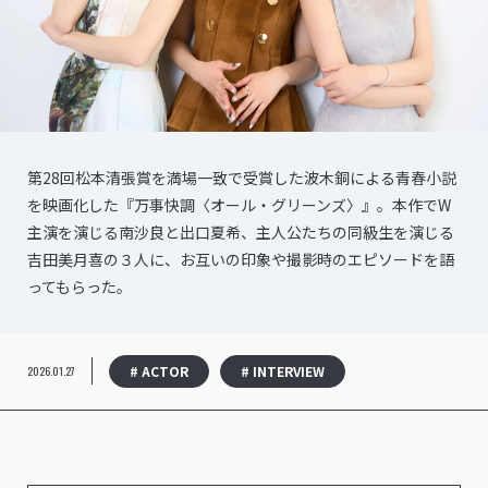
第28回松本清張賞を満場一致で受賞した波木銅による青春小説
を映画化した『万事快調〈オール・グリーンズ〉』。本作でW
主演を演じる南沙良と出口夏希、主人公たちの同級生を演じる
吉田美月喜の３人に、お互いの印象や撮影時のエピソードを語
ってもらった。
# ACTOR
# INTERVIEW
2026.01.27