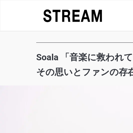
Skip
to
content
Soala 「音楽に救
その思いとファンの存在が