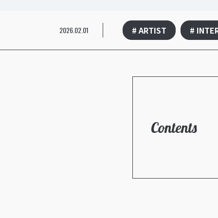
# ARTIST
# INTE
2026.02.01
Contents