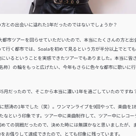
ンの方との出会いに溢れた1年だったのではないでしょうか？
から7大都市ツアーを回らせていただいたので、本当にたくさんの方と
て行く都市では、Soalaを初めて見るという方が半分以上でとて
地にいるということを実感できたツアーでもありました。本当に皆
aファンの名称）の輪をもっと広げたい、今年もさらに色々な都市に歌い
。
昨年5月だったので、そこから本当に濃い1年を過ごしていたのですね
本当に怒涛の1年でした（笑）。ワンマンライブを9回やって、楽曲を1
ったなという印象です。ツアー中に楽曲制作して、ツアー中にレコー
初めての挑戦だったので、決めた時には無謀かなと思いましたが、
力をお借りして達成できたので、とても印象に残っています。