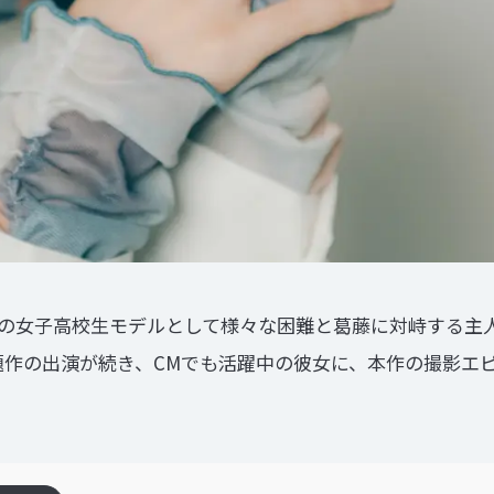
の⼥⼦⾼校⽣モデルとして様々な困難と葛藤に対峙する主
話題作の出演が続き、CMでも活躍中の彼女に、本作の撮影エ