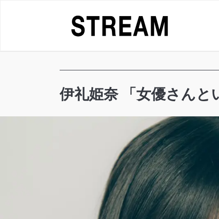
Skip
to
content
伊礼姫奈 「女優さんとい