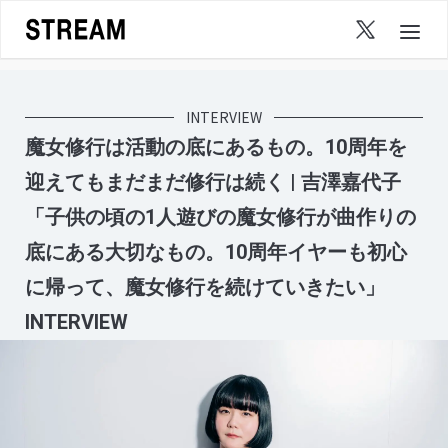
Skip
to
content
INTERVIEW
魔女修行は活動の底にあるもの。10周年を
迎えてもまだまだ修行は続く | 吉澤嘉代子
「子供の頃の1人遊びの魔女修行が曲作りの
底にある大切なもの。10周年イヤーも初心
に帰って、魔女修行を続けていきたい」
INTERVIEW