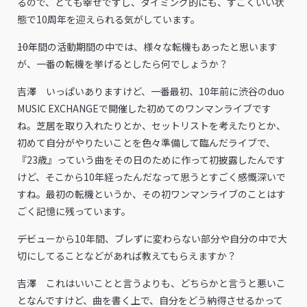
るので、とても幸せですし、タイミング的にも、すごくいい状
態で10周年を迎えられる気がしています。
――10年間の活動期間の中では、様々な転機もあったと思います
が、一番の転機を挙げるとしたら何でしょうか？
吉澤 いっぱいありますけど、一番最初、10年前に渋谷のduo
MUSIC EXCHANGEで開催した初めてのワンマンライブです
ね。芝居を取り入れたりとか、セットリストを考えたりとか、
初めて自分がやりたいことを色々準備して臨んだライブで、
『23歳』っていう曲をその日のために作って初披露したんです
けど、そこから10年経ったんだなって思うとすごく感慨深いで
すね。最初の転機というか、その初ワンマンライブのことはす
ごく記憶に残っています。
――デビューから10年間、ブレずに変わらない部分や自分の中で大
切にしてることなどがあれば教えてもらえますか？
吉澤 これはいいことと言うよりも、どちらかと言うと悪いこ
となんですけど、曲を書く上で、自分をどう納得させるかって