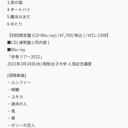
3.涙の国
4.オートバイ
5.魔法はまだ
6.ゆとり
【初回限定盤 (CD+Blu-ray) / ¥7,700( 税込 ) / VIZL-2308】
■CD( 通常盤と同内容 )
■Blu-ray
「赤青ツアー2021」
2021年3月24日(水) 昭和女子大学 人見記念講堂
[収録楽曲]
・ルシファー
・綺麗
・ユキカ
・運命の人
・鬼
・胃
・ゼリーの恋人