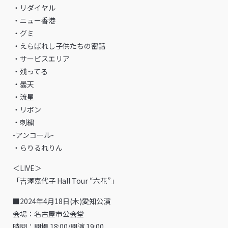
・リダイヤル
・ニュー香港
・グミ
・えらばれし子供たちの密話
・サービスエリア
・残ってる
・曇天
・流星
・リボン
・刺繍
-アンコール-
・らりるれりん
＜LIVE＞
「吉澤嘉代子 Hall Tour “六花”」
■2024年4月18日(木)愛知公演
会場：名古屋市公会堂
時間：開場 18:00/開演 19:00