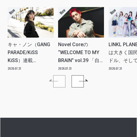
キャ・ノン（GANG
Novel Coreの
LINKL PLA
PARADE/KiSS
“WELCOME TO MY
は大きく国
KiSS）連載
BRAIN” vol.39 「自
ドル、そし
vol.112「特別企画
分たちの世代のルー
ツアー。い
2026.07.31
2026.07.31
2026.07.31
メンバーともっとは
ツ、カルチャーなど
本当にプラ
なSO LONG!!ーチャ
を、みんなで強く押
世界を繋ぐ
ンベイビー編ー」ア
し出す必要がある」
きるアイド
イドルリアル備忘録
プに」INTER