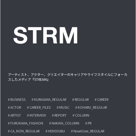
アーティスト、アクター、クリエイターのキャリアやライフスタイルにフォーカ
スしたメディア『STREAM』
# BUSINESS
# KURASAWA_REGULAR
# REGULAR
# CAREER
# ACTOR
# CAREER_FILES
# MUSIC
# KOHARU_REGULAR
# ARTIST
# INTERVIEW
# REPORT
# COLUMN
# FURUKAWA_FASHION
# NAKAYA_COLUMN
# PR
# CA_NON_REGULAR
# HENSYUBU
# NovelCore_REGULAR