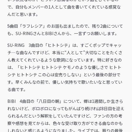
で、自分もメンバーの1人として曲を書いてくれている感覚な
んだと思います。
――5曲目「ラフレシア」のお話も出ましたので、残り2曲について
も、SU-RINGさんとBIBIさんから、一言ずつお願いします。
SU-RING 3曲目の「ヒトトシテ」は、すごくポップでキャッ
チ―な曲なんですけど、本当に“人として”大切なことをたくさ
ん教えてくれているような歌詞になっています。特に好きなの
は、「ヒトトシテ ヒトトシテ ケモノのような優しさで ヒトト
シテ ヒトトシテ この心は安売りしない」という最後の部分で
す。早くみんなの前で、優しい気持ちで歌いたいなと思ってい
る曲です。
BIBI 4曲目の「八日目の朝」について、蝉は1週間しか生きら
れないけど、ボロボロになってもがんばり続ければ8日目を迎え
られるんだという解釈をしていたんですけど、ファンの方の考
察や感想を見てからは、色々な受け取り方ができる曲なのかも
しれないと感じるようになりました。ライブでは、振りの最後