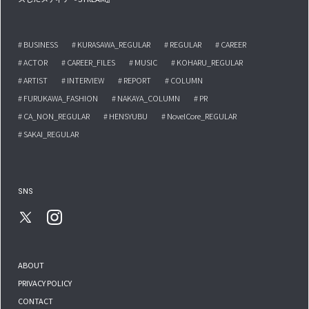
# BUSINESS
# KURASAWA_REGULAR
# REGULAR
# CAREER
# ACTOR
# CAREER_FILES
# MUSIC
# KOHARU_REGULAR
# ARTIST
# INTERVIEW
# REPORT
# COLUMN
# FURUKAWA_FASHION
# NAKAYA_COLUMN
# PR
# CA_NON_REGULAR
# HENSYUBU
# NovelCore_REGULAR
# SAKAI_REGULAR
SNS
ABOUT
PRIVACY POLICY
CONTACT