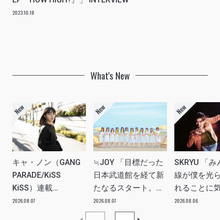
2023.10.18
What's New
キャ・ノン（GANG
≒JOY 「目標だった
SKRYU 「
PARADE/KiSS
日本武道館を経て新
線が僕を光
KiSS）連載
たなるスタート。
れることに
vol.113「読者からの
≒JOYにしかない魅
た」 INTERV
2026.08.07
2026.08.07
2026.08.06
質問”のんちゃんはラ
力を磨いていきた