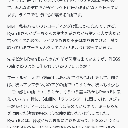
ですけど、振り付けでメンバーと目を合わせる瞬間が多いの
で、みんなの気持ちがダイレクトに伝わる曲だなとも思ってい
ます。ライブでも特に心が震える1曲です。
BIBI 私もハモリのレコーディングは難しかったんですけど、
Ryan.Bさんがプーちゃんの歌声を聴きながら歌えば大丈夫だと
言ってくれたので、ライブでもまだ不安はありますけど、横で
歌っているプーちゃんを見て合わせるように歌っています。
――先ほどからRyan.Bさんのお名前が何度も出ていますが、PIGGS
の曲はどのように作られているのでしょうか？
プー・ルイ 大きい方向性はみんなで打ち合わせをして、例え
ば、次はアップテンポのアゲの曲でいこうとか、次はもう少し
エモい感じの曲でいこうとか、そういう話は私からRyan.Bに伝
えています。特に、5曲目の「ラフレシア」に関しては、メジャ
ーからインディーズに戻ると心に決めていたので、ぶーちゃん
ズに向けた決意表明のような曲を歌いたいと伝えました。
Ryan.Bとは、普段からこまめに連絡を取って、PIGGSが今どう
いう状況なのか、どういう感情なのかという話をしているの