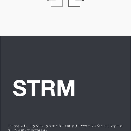
イブ中に遊び人から
い。」INTERVIEW
愛を感じる時はどん
な時ですか？”への回
答です」アイドルリ
アル備忘録
アーティスト、アクター、クリエイターのキャリアやライフスタイルにフォーカ
スしたメディア『STREAM』