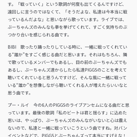
す。「戦っていく」という歌詞が何度も出てくるんですけど、
遠回しに言うのではなくて、「そうだよな、私達は今本当に戦
っているんだよな」と思いながら歌っています。ライブでは、
ぶーちゃんズのみんなも拳を挙げてくれて、すごく気持ちのぶ
つかり合いを感じられる曲です。
BIBI 歌ったり踊ったりしている時に、一緒に戦ってくれてい
る“誰か”をすごく感じる曲だと思います。それはもちろん、隣
で歌っているメンバーでもあるし、目の前のぶーちゃんズでも
あるし、ぶーちゃんズ達からしたら私達PIGGSのことを考えて
聴いてくれていると思うんですけど、そんな風に一緒に戦って
いる“誰か”を想像しながら聴いてくれる人が増えたらいいなと
思う曲です。
プー・ルイ 今の6人のPIGGSのライブアンセムになる曲だと思
っています。最後の歌詞「私のビートは君と揺らす」に込めた
思いは、やっぱり、ぶーちゃんズのみんながいないと心は震え
ないので、私達と一緒に戦っていこうという曲ですね。対バン
イベントなどで、PIGGSとぶーちゃんズって本当にすげえな！