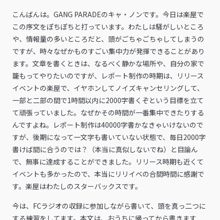
こんばんは。GANG PARADEのキャ・ノンです。今日は楽屋で
この序文をぽちぽちと打っています。わたしは騒がしいところ
や、情報量の多いところだと、頭がごちゃごちゃしてしまうの
ですが、時々なぜかものすごい集中力が発揮できることがあり
ます。文章を書くときは、なるべく静かな場所や、自分の家で
籠もってやりたいのですが、レポート制作の時期は、リリース
イベントの楽屋で、イヤホンしてノイズキャンセリングして、
一部と二部の間で1時間以内に2000字書くぞという目標を立て
て頑張っていました。なぜかその時間が一番集中できたりする
んですよね。レポート制作は40000字書かなきゃいけないので
すが、後期になって一文字も書いていない状態で、毎日2000字
書けば間に合うのでは？（本当に真似しないでね）と目論ん
で、無事に達成することができました。リリース時期も近くて
イベントも多かったので、本当にリリイベの合間時間に感謝で
す。楽屋はわたしのスターバックスです。
今は、FCラジオの収録に参加しながら書いて、頭を真っ二つに
する練習をしてます。本文は、おうちに帰ってから書きます