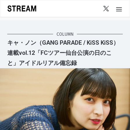
Skip
to
content
COLUMN
キャ・ノン（GANG PARADE / KiSS KiSS）
連載vol.12「FCツアー仙台公演の日のこ
と」アイドルリアル備忘録