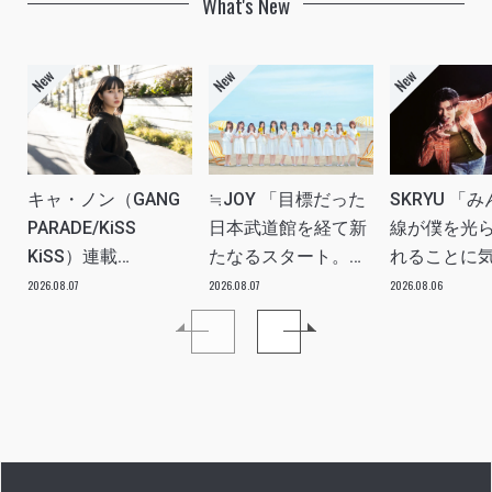
What's New
キャ・ノン（GANG
≒JOY 「目標だった
SKRYU 「
PARADE/KiSS
日本武道館を経て新
線が僕を光
KiSS）連載
たなるスタート。
れることに
vol.113「読者からの
≒JOYにしかない魅
た」 INTERV
2026.08.07
2026.08.07
2026.08.06
質問”のんちゃんはラ
力を磨いていきた
イブ中に遊び人から
い。」INTERVIEW
愛を感じる時はどん
な時ですか？”への回
答です」アイドルリ
アル備忘録