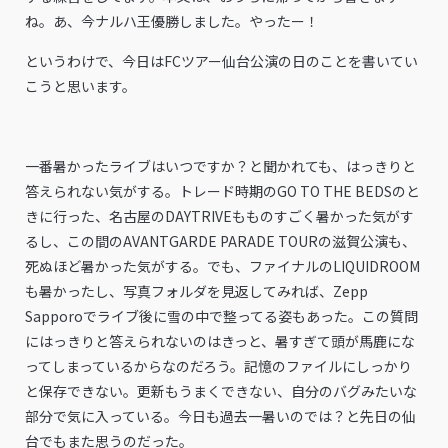
ね。あ、今ナルハ王優勝しました。やったー！
というわけで、今日はFCツアー仙台公演の日のことを書いてい
こうと思います。
一番暑かったライブはいつですか？と聞かれても、はっきりと
答えられない気がする。トレード時期のGO TO THE BEDSのと
きに行った、名古屋のDAYTRIVEもものすごく暑かった気がす
るし、この間のAVANTGARDE PARADE TOURの滋賀公演も、
死ぬほど暑かった気がする。でも、ファイナルのLIQUIDROOM
も暑かったし、写真フォルダを見返してみれば、Zepp
Sapporoでライブ後に雪の中で整ってる姿もあった。この質問
にはっきりと答えられないのはきっと、暑すぎて頭が馬鹿にな
ってしまっているからなのだろう。記憶のファイルにしっかり
と保存できない。更新もうまくできない、自分のバグみたいな
部分で気に入っている。今日も過去一暑いのでは？と先日の仙
台でもまた思うのだった。