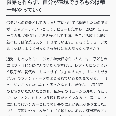
限界を作らず、自分が表現できるものは精
一杯やっていく
――遥海さんの役者としてのキャリアについてお聞きしたいのです
が、まずアーティストとしてデビューしたのち、2020年にミュ
ージカル『RENT』にミミ役として出演、そこから歌手活動と
並行して俳優業もスタートさせています。そもそもミュージカ
ルに挑戦しようと思ったきっかけはなんだったんですか？
遥海 もともとミュージカルは大好きだったんです。子どもの
頃はフィリピンに住んでいたんですけど、レア・サロンガとい
う歌手が、初代の『ミス・サイゴン』のキムや、『レ・ミゼラ
ブル』のファンティーヌを演じられている姿を見てから、「ミ
ュージカルっていいな」と思ったんです。だから、『RENT』
のお話をいただいたときも、私がそのミュージカルを元々知っ
ていたことと、ミミという役も歌がメインなので、演じること
に対してはシンガーとしての延長線に近い感覚がありました。
でも、実際にやってみたらすごく難しい。舞台の演出家のアン