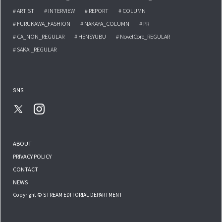
# ARTIST
# INTERVIEW
# REPORT
# COLUMN
# FURUKAWA_FASHION
# NAKAYA_COLUMN
# PR
# CA_NON_REGULAR
# HENSYUBU
# NovelCore_REGULAR
# SAKAI_REGULAR
SNS
ABOUT
PRIVACY POLICY
CONTACT
NEWS
Copyright © STREAM EDITORIAL DEPARTMENT