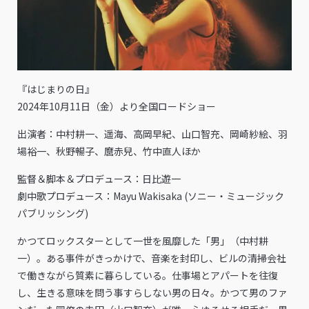
『はじまりの日』
2024年10月11日（金）より全国ロードショー
出演者：中村耕一、遥海、高岡早紀、山口智充、岡崎紗絵、羽
場裕一、秋野暢子、麿赤兒、竹中直人ほか
監督＆脚本＆プロデュース：日比遊一
劇中歌プロデュース：Mayu Wakisaka (ソニー・ミュージック
パブリッシング)
かつてロックスターとして一世を風靡した「男」（中村耕
一）。ある事件がきっかけで、音楽を封印し、ビルの清掃会社
で働きながら質素に暮らしている。仕事場とアパートを往復
し、生きる意味を問う事すらしない男の日々。かつて男のファ