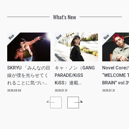
What's New
SKRYU 「みんなの目
キャ・ノン（GANG
Novel Core
線が僕を光らせてく
PARADE/KiSS
“WELCOME 
れることに気づい
KiSS）連載
BRAIN” vol.
た」 INTERVIEW
vol.112「特別企画
分たちの世
2026.08.06
2026.07.31
2026.07.31
メンバーともっとは
ツ、カルチ
なSO LONG!!ーチャ
を、みんな
ンベイビー編ー」ア
し出す必要
イドルリアル備忘録