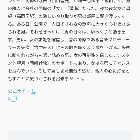
ンだった同僚の寺田（山口智充）が唯一心ゆるせる相手だ。男
の隣人は会社の同僚の「女」（遥海）だった。夜な夜な女と母
親（高岡早紀）の激しいやり取りが男の部屋に響き渡ってく
る。ある日、公園で一人口ずさむ女の歌声に大きく心を揺さぶ
られる男。それをきっかけに男の日々は、ゆっくりと動き出
す。男は、女の才能を確信し、昔の同僚である音楽プロデュー
サーの矢吹（竹中直人）にその歌を聴くよう頭を下げる。矢吹
に断られながらも通い詰める男。女の可能性を信じたアシスタ
ント望月（岡崎紗絵）のサポートもあり、女は次第にチャンス
を掴んでいく。そして男もまた自分の歌が、他人の心に灯をと
もすことに気づかされる出来事が……。
公式サイト
X