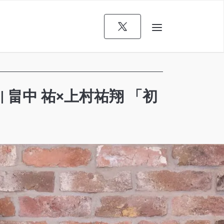
畠中 祐×上村祐翔 「初