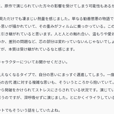
と、原作で演じられていた方々の影響を受けてしまう可能性もある
を見ただけでも凄まじい熱量を感じました。単なる勧善懲悪の物語
う思いが描かれていて、その重みがフィルムに乗っかっている。こ
と引き継がれていると思います。人と人との触れ合い、温もりや愛
のか、差別の問題など、芯の部分は変わっていないんじゃないでし
すが、本質は受け継がれているなと感じます。
るキャラクターについてお聞かせください。
見えなくなるタイプで、自分の思いにまっすぐ邁進してしまう。一
長の古代 進に対する複雑な思いも、そういうところから抱いていて
から発破をかけられてストレスにさらされている状況です。演じて
思うのですが、深呼吸せずに演じました。とにかくイライラしてい
ントでもそういう話をしていたよね。