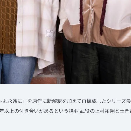
トよ永遠に』を原作に新解釈を加えて再構成したシリーズ最新作『
0年以上の付き合いがあるという揚羽 武役の上村祐翔と土門