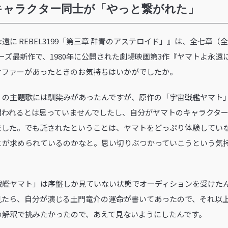
キャラクター同士が「やっと繋がれた」
永遠に REBEL3199「第三章 群青のアステロイド」』は、全七章（
』シリーズ最新作で、1980年に公開された劇場映画第3作『ヤマトよ永
オファーがあったときのお気持ちはいかがでしたか。
』の主題歌には馴染みがあったんですが、原作の「宇宙戦艦ヤマト
関われるとは思っていませんでしたし、自分がヤマトのキャラクタ
ました。でも託されたということは、ヤマトをどっぷり体験してい
とが求められているのかなと。思い切りぶつかっていこうという気
戦艦ヤマト」は序盤しか見ていない状態でオーディションを受けた
見たら、自分が演じる土門竜介の運命が書いてあったので、それ以
の解釈で挑みたかったので、あえて見ないようにしたんです。