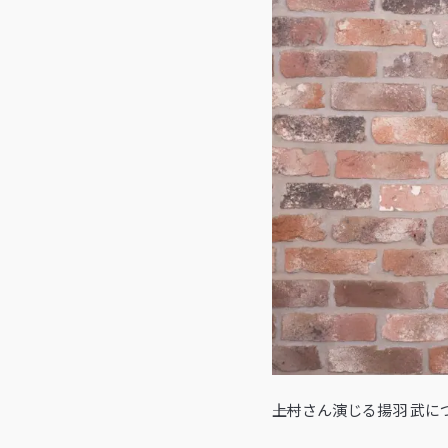
――上村さん演じる揚羽 武