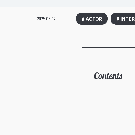
# ACTOR
# INTE
2025.05.02
Contents