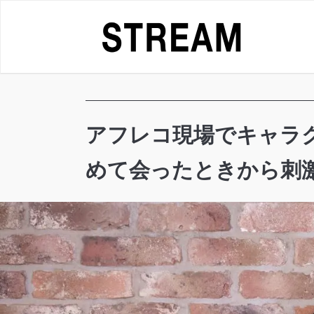
Skip
to
content
アフレコ現場でキャラク
めて会ったときから刺激的