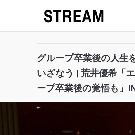
Skip
to
content
グループ卒業後の人生
いざなう | 荒井優希「
ープ卒業後の覚悟も」INT