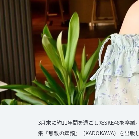
3月末に約11年間を過ごしたSKE48を
集『無敵の素顔』（KADOKAWA）を