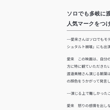
ソロでも多岐に渡っ
人気マークをつ
−−愛来さんはソロでもモ
シュタルト崩壊」にも出
愛来 この映画は、自分
方に特に観ていただきた
渡邉美穂さん演じる朝葉
の顔色をうかがって発言
−−演じる上で難しかった
愛来 怒りの感情を出し