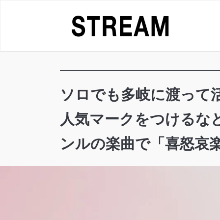
Skip
to
content
ソロでも多岐に渡って活躍
人気マークをつけるなど再
ンルの楽曲で「喜怒哀楽」