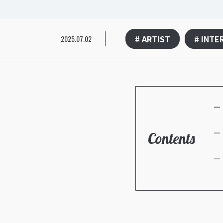
# ARTIST
# INTE
2025.07.02
Contents