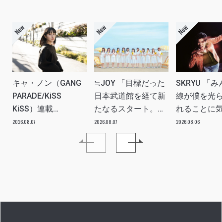
キャ・ノン（GANG
≒JOY 「目標だった
SKRYU 「
PARADE/KiSS
日本武道館を経て新
線が僕を光
KiSS）連載
たなるスタート。
れることに
vol.113「読者からの
≒JOYにしかない魅
た」 INTERV
2026.08.07
2026.08.07
2026.08.06
質問”のんちゃんはラ
力を磨いていきた
イブ中に遊び人から
い。」INTERVIEW
愛を感じる時はどん
な時ですか？”への回
答です」アイドルリ
アル備忘録