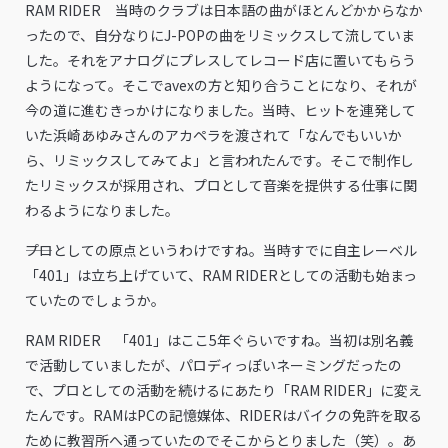
RAM RIDER 当時のクラブは日本語の曲がほとんどかからなか
ったので、自分なりにJ-POPの曲をリミックスして流していま
した。それをアナログにプレスしてレコード店に置いてもらう
ようになって。そこでavexの方と知り合うことになり、それが
今の道に進むきっかけになりました。当時、ヒットを連発して
いた浜崎あゆみさんのアカペラを渡されて「なんでもいいか
ら、リミックスしてみてよ」と言われたんです。そこで制作し
たリミックスが採用され、プロとして音楽を提供する仕事に関
わるようになりました。
――プロとしての原点というわけですね。当時すでに自主レーベル
「401」は立ち上げていて、RAM RIDERとしての活動も始まっ
ていたのでしょうか。
RAM RIDER 「401」はここ5年ぐらいですね。当初は別名義
で活動していましたが、パロディっぽいネーミングだったの
で、プロとしての活動を続けるにあたり「RAM RIDER」に変え
たんです。RAMはPCの記憶媒体、RIDERはバイクの免許を取る
ために教習所へ通っていたのでそこからとりました（笑）。あ