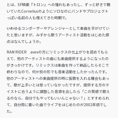
とは、SF映画『トロン』への憧れもあったし、ずっと好きで聴
いていたCorneliusのようにソロなのにバンドやプロジェクト
っぽい名前の人も増えてきた時期で。
――いわゆるコンポーザーやアレンジャーとして楽曲を手がけてい
たと思いますが、みずから歌うアーティスト活動をはじめた原
点はなんでしょうか。
RAM RIDER avexの方にリミックスの仕上がりを認めてもら
えて、他のアーティストの曲にも楽曲提供するようになったの
がきっかけです。リミックスは楽曲を作って納品したらそこで
終わりなので、何か別の形でも音楽活動をしたかったんです。
他のアーティストへの楽曲提供の時に仮歌を入れる機会もあっ
て、歌が上手いとは思っていなかったですが、提供する方のテ
イストに合うように調整した音源を出したら「この質感で歌え
るのなら、自分でもやってもいいんじゃない？」とすすめられ
て、自分用に書いた曲でライブをはじめたのが2002年頃でし
た。