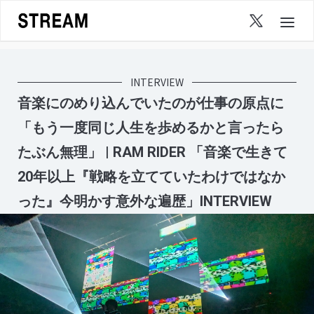
Skip
to
content
INTERVIEW
音楽にのめり込んでいたのが仕事の原点に
「もう一度同じ人生を歩めるかと言ったら
たぶん無理」 | RAM RIDER 「音楽で生きて
20年以上『戦略を立てていたわけではなか
った』今明かす意外な遍歴」INTERVIEW