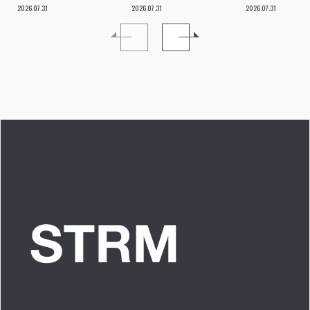
vol.112「特別企画
分たちの世代のルー
ツアー。い
2026.07.31
2026.07.31
2026.07.31
メンバーともっとは
ツ、カルチャーなど
本当にプラ
なSO LONG!!ーチャ
を、みんなで強く押
世界を繋ぐ
ンベイビー編ー」ア
し出す必要がある」
きるアイド
イドルリアル備忘録
プに」INTER