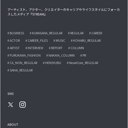
アーティスト、アクター、クリエイターのキャリアやライフスタイルにフォーカ
スしたメディア『STREAM』
# BUSINESS
# KURASAWA_REGULAR
# REGULAR
# CAREER
# ACTOR
# CAREER_FILES
# MUSIC
# KOHARU_REGULAR
# ARTIST
# INTERVIEW
# REPORT
# COLUMN
# FURUKAWA_FASHION
# NAKAYA_COLUMN
# PR
# CA_NON_REGULAR
# HENSYUBU
# NovelCore_REGULAR
# SAKAI_REGULAR
SNS
ABOUT