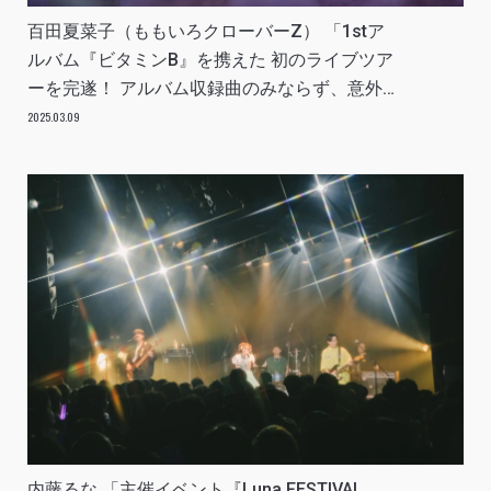
百田夏菜子（ももいろクローバーZ） 「1stア
ルバム『ビタミンB』を携えた 初のライブツア
ーを完遂！ アルバム収録曲のみならず、意外な
ももクロ曲やカバー曲も 飛び出した東京公演の
2025.03.09
模様をレポート！」REPORT
内藤るな 「主催イベント『Luna FESTIVAL