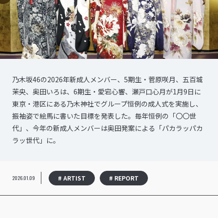
乃木坂46の2026年新成人メンバー、5期生・菅原咲月、五百城
茉央、奥田いろは、6期生・愛宕心響、瀬戸口心月が1月9日に
東京・港区にある乃木神社でグループ恒例の成人式を実施し、
振袖姿で絵馬に書いた目標を発表した。毎年恒例の「〇〇世
代」、今年の新成人メンバーは奥田発案による「パカラッパカ
ラッ世代」に。
# ARTIST
# REPORT
2026.01.09