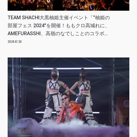
TEAM SHACHI大黒柚姫主催イベント「”柚姫の
部屋フェス 2024″を開催！ももクロ高城れに、
AMEFURASSHI、高嶺のなでしことのコラボや
新EP収録曲で会場を沸かせまくる！」 REPORT
2024.07.30