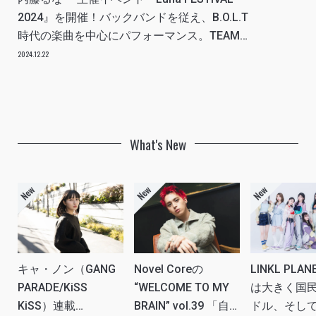
2024』を開催！バックバンドを従え、B.O.L.T
時代の楽曲を中心にパフォーマンス。TEAM
SHACHIとのコラボや意外なカバーでもファン
2024.12.22
を魅了！」REPORT
What's New
キャ・ノン（GANG
Novel Coreの
LINKL PLA
PARADE/KiSS
“WELCOME TO MY
は大きく国
KiSS）連載
BRAIN” vol.39 「自
ドル、そし