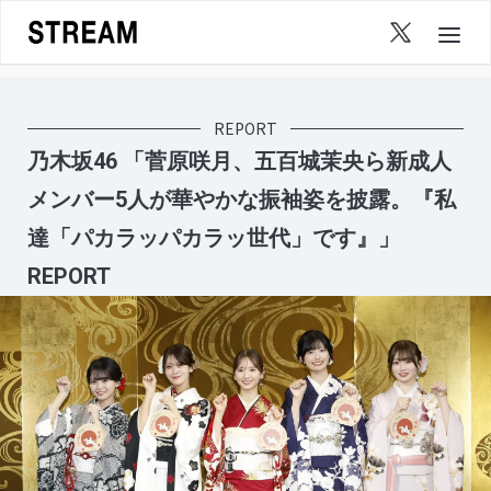
Skip
to
content
REPORT
乃木坂46 「菅原咲月、五百城茉央ら新成人
メンバー5人が華やかな振袖姿を披露。『私
達「パカラッパカラッ世代」です』」
REPORT