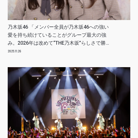
乃木坂46 「メンバー全員が乃木坂46への強い
愛を持ち続けていることがグループ最大の強
み。2026年は改めて“THE乃木坂”らしさで勝負
する1年に」INTERVIEW
2025.11.26