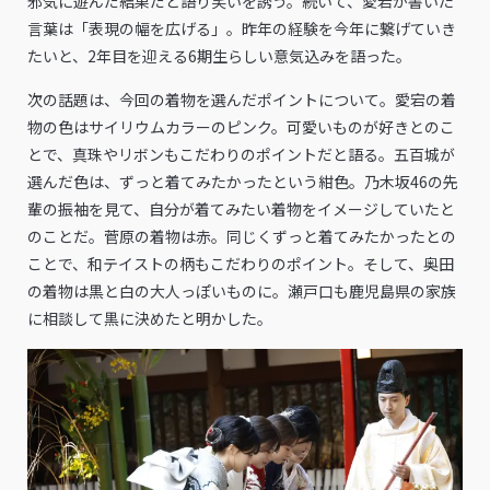
邪気に遊んだ結果だと語り笑いを誘う。続いて、愛宕が書いた
言葉は「表現の幅を広げる」。昨年の経験を今年に繋げていき
たいと、2年目を迎える6期生らしい意気込みを語った。
次の話題は、今回の着物を選んだポイントについて。愛宕の着
物の色はサイリウムカラーのピンク。可愛いものが好きとのこ
とで、真珠やリボンもこだわりのポイントだと語る。五百城が
選んだ色は、ずっと着てみたかったという紺色。乃木坂46の先
輩の振袖を見て、自分が着てみたい着物をイメージしていたと
のことだ。菅原の着物は赤。同じくずっと着てみたかったとの
ことで、和テイストの柄もこだわりのポイント。そして、奥田
の着物は黒と白の大人っぽいものに。瀬戸口も鹿児島県の家族
に相談して黒に決めたと明かした。