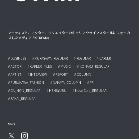
アーティスト、アクター、クリエイターのキャリアやライフスタイルにフォーカ
スしたメディア『STREAM』
# BUSINESS
# KURASAWA_REGULAR
# REGULAR
# CAREER
# ACTOR
# CAREER_FILES
# MUSIC
# KOHARU_REGULAR
# ARTIST
# INTERVIEW
# REPORT
# COLUMN
# FURUKAWA_FASHION
# NAKAYA_COLUMN
# PR
# CA_NON_REGULAR
# HENSYUBU
# NovelCore_REGULAR
# SAKAI_REGULAR
SNS