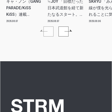
キャ・ノン（GANG
≒JOY 「目標だった
SKRYU 「
PARADE/KiSS
日本武道館を経て新
線が僕を光
KiSS）連載
たなるスタート。
れることに
vol.113「読者からの
≒JOYにしかない魅
た」 INTERV
2026.08.07
2026.08.07
2026.08.06
質問”のんちゃんはラ
力を磨いていきた
イブ中に遊び人から
い。」INTERVIEW
愛を感じる時はどん
な時ですか？”への回
答です」アイドルリ
アル備忘録