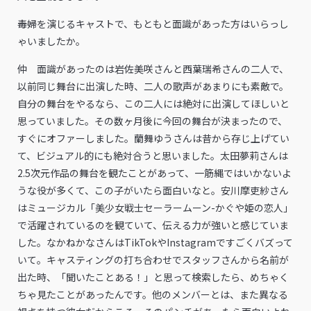
――毒婦を演じるキャストで、もともと面識があった方はいらっし
ゃいましたか。
仲 面識があったのは岩佐美咲さんと西葉瑞希さんの二人で、
以前同じ舞台に出演した時、二人の歌声があまりにも素敵で。
自分の舞台をやるなら、この二人には絶対に出演してほしいと
思っていました。その数ヶ月後に今回の舞台が決まったので、
すぐにオファーしました。蘭舞ゆうさんは昔から存じ上げてい
て、ビジュアル的にも絶対合うと思いました。太田夢莉さんは
2.5次元作品の舞台を観たことがあって、一筋縄ではいかないよ
うな役が多くて、この子がいたら面白いなと。安川摩吏紗さん
はミュージカル「美少女戦士セーラームーン-かぐや姫の恋人」
で活躍されているのを観ていて、伝える力が強いと感じていま
した。なかねかなさんはTikTokやInstagramですごくバズって
いて。キャスティングの打ち合わせでスタッフさんから名前が
出た時、「聞いたことある！」と思って検索したら、めちゃく
ちゃ見たことがあったんです。他のメンバーとは、また異なる