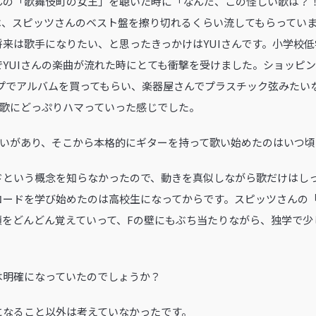
んの「歌舞伎町の女王」を聴いた時に「なんだ、この怪しい歌は？
は、スピッツさんのベスト盤を擦り切れるくらい流してもらってい
来は歌手になりたい、と思ったきっかけはYUIさんです。小学校
YUIさんの楽曲が流れた時にとても衝撃を受けました。ショッピ
ップでアルバムを買ってもらい、楽器屋さんでプラスチック弦みたい
の歌にどっぷりハマっていった感じでした。
な出会いがあり、そこから本格的にギターを持って歌い始めたのはいつ
ドという概念を知らなかったので、動きを真似しながら歌だけはし
コードを学び始めたのは高校生になってからです。スピッツさんの
類をどんどん覚えていって、Fの壁にもぶち当たりながら、独学で少
夢は明確になっていたのでしょうか？
になること以外は考えていなかったです。