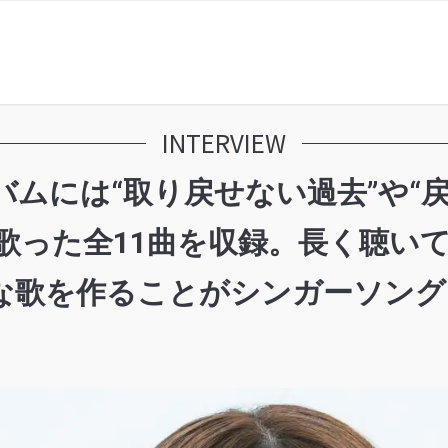
INTERVIEW
バムには“取り戻せない過去”や“戻
歌った全11曲を収録。長く聴い
な歌を作ることがシンガーソング