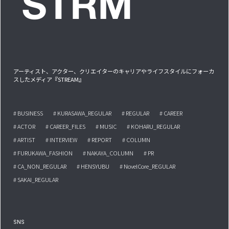
アーティスト、アクター、クリエイターのキャリアやライフスタイルにフォーカ
スしたメディア『STREAM』
# BUSINESS
# KURASAWA_REGULAR
# REGULAR
# CAREER
# ACTOR
# CAREER_FILES
# MUSIC
# KOHARU_REGULAR
# ARTIST
# INTERVIEW
# REPORT
# COLUMN
# FURUKAWA_FASHION
# NAKAYA_COLUMN
# PR
# CA_NON_REGULAR
# HENSYUBU
# NovelCore_REGULAR
# SAKAI_REGULAR
SNS