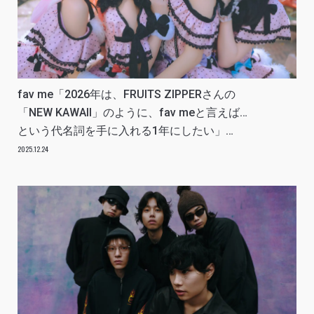
fav me「2026年は、FRUITS ZIPPERさんの
「NEW KAWAII」のように、fav meと言えば…
という代名詞を手に入れる1年にしたい」
INTERVIEW
2025.12.24