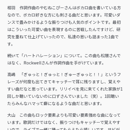
相羽 作詞作曲のやむねこぴーさんはボカロ曲を書いている方
なので、ボカロ好きな方にも刺さる曲だと思います。可愛いダ
ンスで畳みかけるような振りつけも人気のポイントです。最初
はこういった可愛い曲を表現するのに苦戦したんですけど、研
究を重ねて仕上げていったので、私達の思いも詰まった1曲で
す。
――続いて「ハートハレーション」について。この曲も松隈さんで
はなく、Rockwellさんが作詞作曲を手がけています。
高嶋 「ぎゅっと！ぎゅっと！ぎゅーぎゅっと！！」というフ
レーズが何度も出てきてキャッチーで耳に残りますし、覚えや
すい曲だなと思っています。リリイベを見に来てくれた家族が1
回しか聴いていないのに口ずさんでいました（笑）。1回聴い
たらみんなハマって癖になるような曲だと思います。
大山 この曲もロック要素よりも可愛い要素強めな曲になって
います。歌詞だけではなく、振りつけもキャッチーで覚えやす
いので、ライブで一緒に踊ってもらえたら嬉しいです。サビが