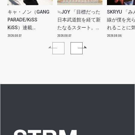
キャ・ノン（GANG
≒JOY 「目標だった
SKRYU 「
PARADE/KiSS
日本武道館を経て新
線が僕を光
KiSS）連載
たなるスタート。
れることに
vol.113「読者からの
≒JOYにしかない魅
た」 INTERV
2026.08.07
2026.08.07
2026.08.06
質問”のんちゃんはラ
力を磨いていきた
イブ中に遊び人から
い。」INTERVIEW
愛を感じる時はどん
な時ですか？”への回
答です」アイドルリ
アル備忘録