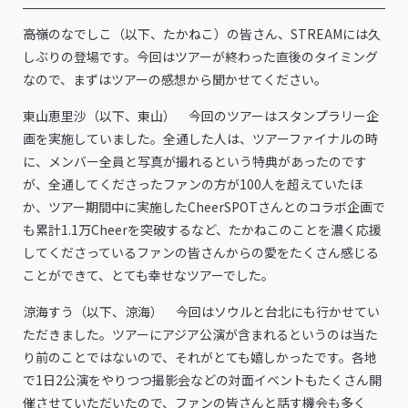
――高嶺のなでしこ（以下、たかねこ）の皆さん、STREAMには久
しぶりの登場です。今回はツアーが終わった直後のタイミング
なので、まずはツアーの感想から聞かせてください。
東山恵里沙（以下、東山） 今回のツアーはスタンプラリー企
画を実施していました。全通した人は、ツアーファイナルの時
に、メンバー全員と写真が撮れるという特典があったのです
が、全通してくださったファンの方が100人を超えていたほ
か、ツアー期間中に実施したCheerSPOTさんとのコラボ企画で
も累計1.1万Cheerを突破するなど、たかねこのことを濃く応援
してくださっているファンの皆さんからの愛をたくさん感じる
ことができて、とても幸せなツアーでした。
涼海すう（以下、涼海） 今回はソウルと台北にも行かせてい
ただきました。ツアーにアジア公演が含まれるというのは当た
り前のことではないので、それがとても嬉しかったです。各地
で1日2公演をやりつつ撮影会などの対面イベントもたくさん開
催させていただいたので、ファンの皆さんと話す機会も多く