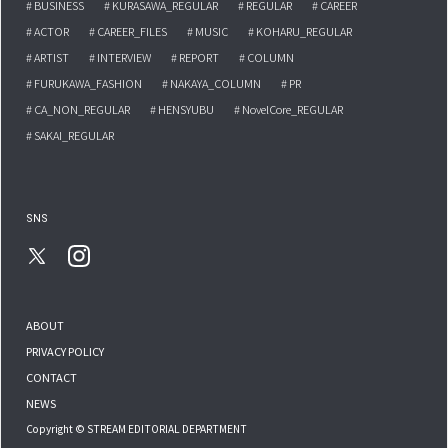
# BUSINESS
# KURASAWA_REGULAR
# REGULAR
# CAREER
# ACTOR
# CAREER_FILES
# MUSIC
# KOHARU_REGULAR
# ARTIST
# INTERVIEW
# REPORT
# COLUMN
# FURUKAWA_FASHION
# NAKAYA_COLUMN
# PR
# CA_NON_REGULAR
# HENSYUBU
# NovelCore_REGULAR
# SAKAI_REGULAR
SNS
ABOUT
PRIVACY POLICY
CONTACT
NEWS
Copyright © STREAM EDITORIAL DEPARTMENT