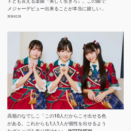
トとも言える楽曲『美しく生きろ』。この曲で
メジャーデビュー出来ることが本当に嬉しい」
INTERVIEW
2024.02.20
高嶺のなでしこ「この10人だからこそ出せる色
がある。これからも1人1人が個性を出せるよう