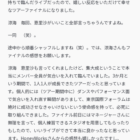
持ちで臨んだライブだったので、嬉しい反応をいただけて幸せ
なツアーファイナルになりました。
涼海 毎回、恵里沙がいいこと全部言っちゃうんですよね。
一同 （笑）。
――途中から順番シャッフルしますね（笑）。では、涼海さんもフ
ァイナルの感想をお願いします。
涼海 恵里沙も言ってくれましたけど、集大成ということで本
当にメンバー全員が気合いを入れて臨んでいました。3か月と
いう期間で、1人1人が成長できたツアーだったと思っていま
す。個人的には（ツアー期間中に）ダンスやパフォーマンス面
で気合いを入れ直す瞬間がありまして、東京国際フォーラムは
絶対に成功させなきゃいけないという使命感を持って、必死に
取り組んできました。ファイナル前日にはマネージャーさんに
無理を言って、個人練習できるスタジオを用意してもらったり
もしたので、いいライブができて本当に良かったなと思ってい
ます。HoneyWorksさんからの感想も嬉しかったですし、