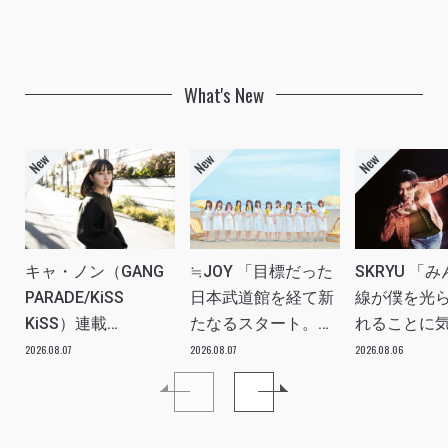
What's New
キャ・ノン（GANG
≒JOY 「目標だった
SKRYU 「
PARADE/KiSS
日本武道館を経て新
線が僕を光
KiSS）連載
たなるスタート。
れることに
vol.113「読者からの
≒JOYにしかない魅
た」 INTERV
2026.08.07
2026.08.07
2026.08.06
質問”のんちゃんはラ
力を磨いていきた
イブ中に遊び人から
い。」INTERVIEW
愛を感じる時はどん