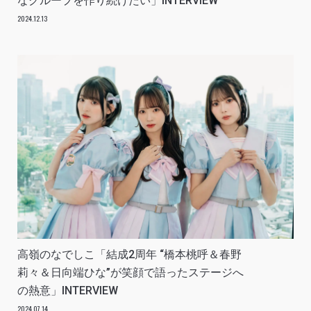
なグループを作り続けたい」INTERVIEW
2024.12.13
高嶺のなでしこ「結成2周年 “橋本桃呼＆春野
莉々＆日向端ひな”が笑顔で語ったステージへ
の熱意」INTERVIEW
2024.07.14