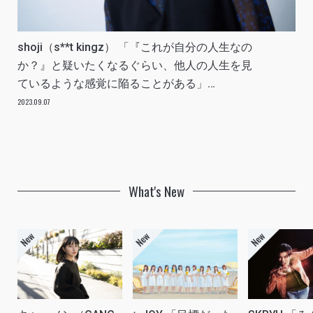
shoji（s**t kingz） 「『これが自分の人生なの
か？』と疑いたくなるぐらい、他人の人生を見
ているような感覚に陥ることがある」
INTERVIEW
2023.09.07
What's New