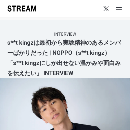
Skip
to
content
INTERVIEW
s**t kingzは最初から実験精神のあるメンバ
ーばかりだった | NOPPO（s**t kingz）
「s**t kingzにしか出せない温かみや面白み
を伝えたい」 INTERVIEW