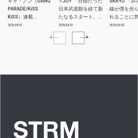
キャ・ノン（GANG
≒JOY 「目標だった
SKRYU 「
PARADE/KiSS
日本武道館を経て新
線が僕を光
KiSS）連載
たなるスタート。
れることに
vol.113「読者からの
≒JOYにしかない魅
た」 INTERV
2026.08.07
2026.08.07
2026.08.06
質問”のんちゃんはラ
力を磨いていきた
イブ中に遊び人から
い。」INTERVIEW
愛を感じる時はどん
な時ですか？”への回
答です」アイドルリ
アル備忘録