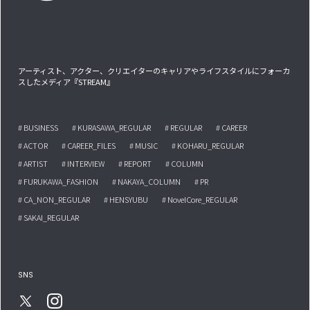
アーティスト、アクター、クリエイターのキャリアやライフスタイルにフォーカ
スしたメディア『STREAM』
# BUSINESS
# KURASAWA_REGULAR
# REGULAR
# CAREER
# ACTOR
# CAREER_FILES
# MUSIC
# KOHARU_REGULAR
# ARTIST
# INTERVIEW
# REPORT
# COLUMN
# FURUKAWA_FASHION
# NAKAYA_COLUMN
# PR
# CA_NON_REGULAR
# HENSYUBU
# NovelCore_REGULAR
# SAKAI_REGULAR
SNS