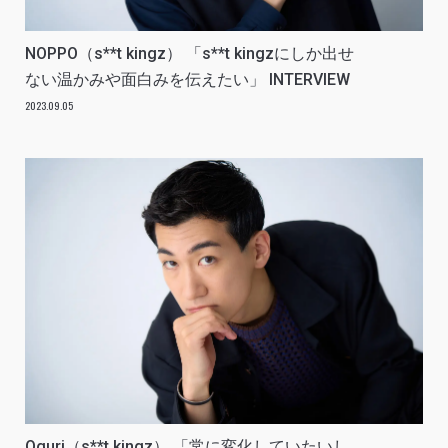
NOPPO（s**t kingz） 「s**t kingzにしか出せ
ない温かみや面白みを伝えたい」 INTERVIEW
2023.09.05
Oguri（s**t kingz） 「常に変化していたいし、