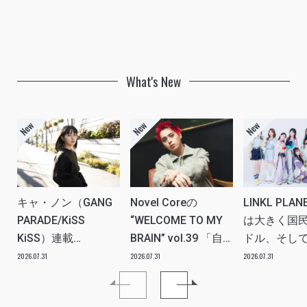
What's New
キャ・ノン（GANG
Novel Coreの
LINKL PLA
PARADE/KiSS
“WELCOME TO MY
は大きく国
KiSS）連載
BRAIN” vol.39 「自
ドル、そし
vol.112「特別企画
分たちの世代のルー
ツアー。い
2026.07.31
2026.07.31
2026.07.31
メンバーともっとは
ツ、カルチャーなど
本当にプラ
なSO LONG!!ーチャ
を、みんなで強く押
世界を繋ぐ