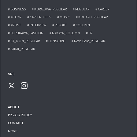
# BUSINESS
# KURASAWA_REGULAR
# REGULAR
# CAREER
# ACTOR
# CAREER_FILES
# MUSIC
# KOHARU_REGULAR
# ARTIST
# INTERVIEW
# REPORT
# COLUMN
# FURUKAWA_FASHION
# NAKAYA_COLUMN
# PR
# CA_NON_REGULAR
# HENSYUBU
# NovelCore_REGULAR
# SAKAI_REGULAR
SNS
ABOUT
PRIVACY POLICY
CONTACT
NEWS