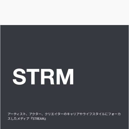
ンベイビー編ー」ア
し出す必要がある」
きるアイド
イドルリアル備忘録
プに」INTER
アーティスト、アクター、クリエイターのキャリアやライフスタイルにフォーカ
スしたメディア『STREAM』