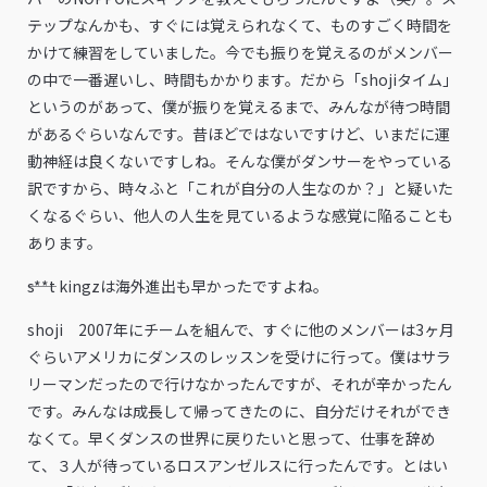
テップなんかも、すぐには覚えられなくて、ものすごく時間を
かけて練習をしていました。今でも振りを覚えるのがメンバー
の中で一番遅いし、時間もかかります。だから「shojiタイム」
というのがあって、僕が振りを覚えるまで、みんなが待つ時間
があるぐらいなんです。昔ほどではないですけど、いまだに運
動神経は良くないですしね。そんな僕がダンサーをやっている
訳ですから、時々ふと「これが自分の人生なのか？」と疑いた
くなるぐらい、他人の人生を見ているような感覚に陥ることも
あります。
――s**t kingzは海外進出も早かったですよね。
shoji 2007年にチームを組んで、すぐに他のメンバーは3ヶ月
ぐらいアメリカにダンスのレッスンを受けに行って。僕はサラ
リーマンだったので行けなかったんですが、それが辛かったん
です。みんなは成長して帰ってきたのに、自分だけそれができ
なくて。早くダンスの世界に戻りたいと思って、仕事を辞め
て、３人が待っているロスアンゼルスに行ったんです。とはい