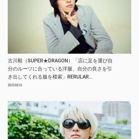
古川毅（SUPER★DRAGON）「店に足を運び自
分のルーツに合っている洋服、自分の良さを引
き出してくれる服を模索」RERULAR
INTERVIEW vol.1
2023.06.13