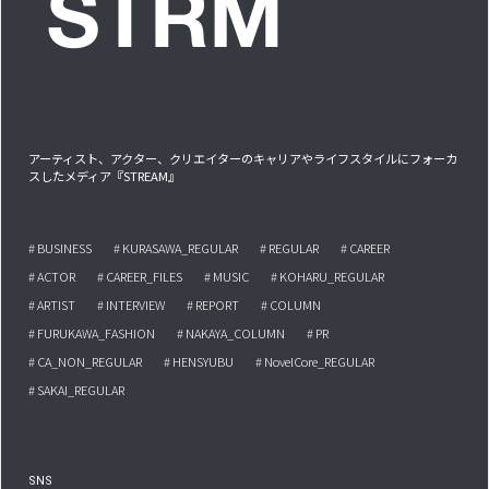
アーティスト、アクター、クリエイターのキャリアやライフスタイルにフォーカ
スしたメディア『STREAM』
# BUSINESS
# KURASAWA_REGULAR
# REGULAR
# CAREER
# ACTOR
# CAREER_FILES
# MUSIC
# KOHARU_REGULAR
# ARTIST
# INTERVIEW
# REPORT
# COLUMN
# FURUKAWA_FASHION
# NAKAYA_COLUMN
# PR
# CA_NON_REGULAR
# HENSYUBU
# NovelCore_REGULAR
# SAKAI_REGULAR
SNS