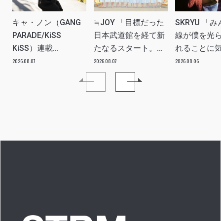
キャ・ノン（GANG
≒JOY 「目標だった
SKRYU 「
PARADE/KiSS
日本武道館を経て新
線が僕を光
KiSS）連載
たなるスタート。
れることに
vol.113「読者からの
≒JOYにしかない魅
た」 INTERV
2026.08.07
2026.08.07
2026.08.06
質問”のんちゃんはラ
力を磨いていきた
イブ中に遊び人から
い。」INTERVIEW
愛を感じる時はどん
な時ですか？”への回
答です」アイドルリ
アル備忘録