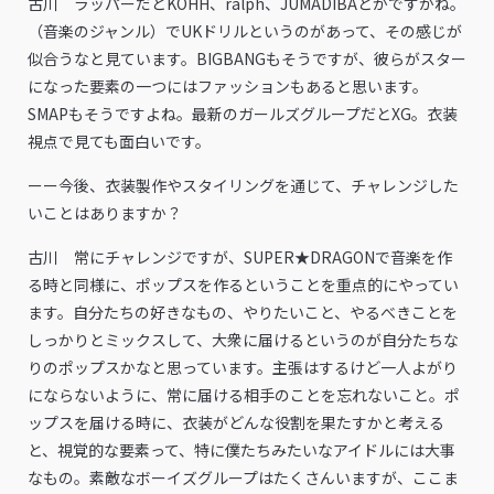
古川 ラッパーだとKOHH、ralph、JUMADIBAとかですかね。
（音楽のジャンル）でUKドリルというのがあって、その感じが
似合うなと見ています。BIGBANGもそうですが、彼らがスター
になった要素の一つにはファッションもあると思います。
SMAPもそうですよね。最新のガールズグループだとXG。衣装
視点で見ても面白いです。
ーー今後、衣装製作やスタイリングを通じて、チャレンジした
いことはありますか？
古川 常にチャレンジですが、SUPER★DRAGONで音楽を作
る時と同様に、ポップスを作るということを重点的にやってい
ます。自分たちの好きなもの、やりたいこと、やるべきことを
しっかりとミックスして、大衆に届けるというのが自分たちな
りのポップスかなと思っています。主張はするけど一人よがり
にならないように、常に届ける相手のことを忘れないこと。ポ
ップスを届ける時に、衣装がどんな役割を果たすかと考える
と、視覚的な要素って、特に僕たちみたいなアイドルには大事
なもの。素敵なボーイズグループはたくさんいますが、ここま