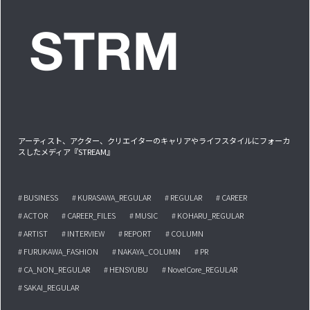
アーティスト、アクター、クリエイターのキャリアやライフスタイルにフォーカ
スしたメディア『STREAM』
# BUSINESS
# KURASAWA_REGULAR
# REGULAR
# CAREER
# ACTOR
# CAREER_FILES
# MUSIC
# KOHARU_REGULAR
# ARTIST
# INTERVIEW
# REPORT
# COLUMN
# FURUKAWA_FASHION
# NAKAYA_COLUMN
# PR
# CA_NON_REGULAR
# HENSYUBU
# NovelCore_REGULAR
# SAKAI_REGULAR