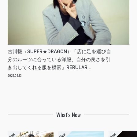
古川毅（SUPER★DRAGON）「店に足を運び自
分のルーツに合っている洋服、自分の良さを引
き出してくれる服を模索」RERULAR
INTERVIEW vol.1
2023.06.13
What's New