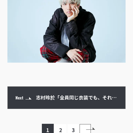
志村玲於「全員同じ衣装でも、それぞ
Next
れの個性が出ていた」
1
2
3