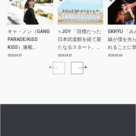
キャ・ノン（GANG
≒JOY 「目標だった
SKRYU 「
PARADE/KiSS
日本武道館を経て新
線が僕を光
KiSS）連載
たなるスタート。
れることに
vol.113「読者からの
≒JOYにしかない魅
た」 INTERV
2026.08.07
2026.08.07
2026.08.06
質問”のんちゃんはラ
力を磨いていきた
イブ中に遊び人から
い。」INTERVIEW
愛を感じる時はどん
な時ですか？”への回
答です」アイドルリ
アル備忘録