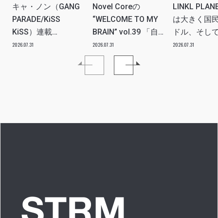
キャ・ノン（GANG
Novel Coreの
LINKL PLA
PARADE/KiSS
“WELCOME TO MY
は大きく国
KiSS）連載
BRAIN” vol.39 「自
ドル、そし
vol.112「特別企画
分たちの世代のルー
ツアー。い
2026.07.31
2026.07.31
2026.07.31
メンバーともっとは
ツ、カルチャーなど
本当にプラ
なSO LONG!!ーチャ
を、みんなで強く押
世界を繋ぐ
ンベイビー編ー」ア
し出す必要がある」
きるアイド
イドルリアル備忘録
プに」INTER