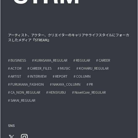
アーティスト、アクター、クリエイターのキャリアやライフスタイルにフォーカ
スしたメディア『STREAM』
# BUSINESS
# KURASAWA_REGULAR
# REGULAR
# CAREER
# ACTOR
# CAREER_FILES
# MUSIC
# KOHARU_REGULAR
# ARTIST
# INTERVIEW
# REPORT
# COLUMN
# FURUKAWA_FASHION
# NAKAYA_COLUMN
# PR
# CA_NON_REGULAR
# HENSYUBU
# NovelCore_REGULAR
# SAKAI_REGULAR
SNS