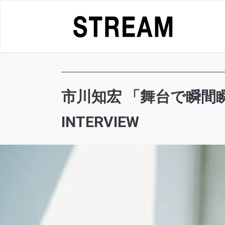
Skip
to
content
市川知宏 「舞台で瞬
INTERVIEW