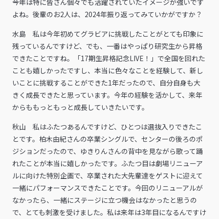
――今年は特に皆さん個々でも活躍されていたイメージが強いです
よね。後輩のお2人は、2024年振り返ってみていかがですか？
水島 私は今年初めてグラビアに挑戦したことがとても印象に
残っているんですけど、でも、一番はやっぱり研究生から昇格
できたことですね。「17期生昇格記念LIVE！」で全国を回れた
ことも嬉しかったですし、本当に色々なことを経験して、新し
いことに挑戦することができた1年だったので、自分自身も大
きく成長できたと思っています。今年の経験を活かして、来年
からももっともっと成長していきたいです。
秋山 私はふたつあるんですけど、ひとつは選抜入りできたこ
とです。柏木由紀さんの卒業シングルで、センターの後ろのポ
ジションだったので、ゆきりんさんの背中を見ながら歌って踊
れたことが本当に嬉しかったです。ふたつ目は劇場リニューア
ルに向けた特別企画で、卒業された大先輩達をゲストに迎えて
一緒にパフォーマンスできたことです。今回のリニューアルが
なかったら、一緒にステージに立つ機会はなかったと思うの
で、とても刺激を受けました。私は来年は3年目になるんですけ