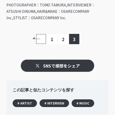
PHOTOGRAPHER：TOMO TAMURA,INTERVIEWER：
ATSUSHI OINUMA,HAIR&MAKE：OSARECOMPANY
Inc.,STYLIST：OSARECOMPANY Inc.
1
2
3
SNSで感想をシェア
この記事と似たコンテンツを探す
# ARTIST
# INTERVIEW
# MUSIC