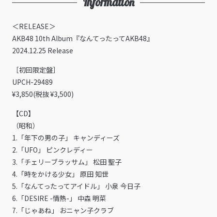
Information
＜RELEASE＞
AKB48 10th Album『なんてったってAKB48』
2024.12.25 Release
［初回限定盤］
UPCH-29489
¥3,850(税抜 ¥3,500)
【CD】
（昭和）
1.「年下の男の子」 キャンディーズ
2.「UFO」 ピンクレディー
3.「チェリーブラッサム」 松田 聖子
4.「時をかける少女」 原田 知世
5.「なんてったってアイドル」 小泉 今日子
6.「DESIRE -情熱-」 中森 明菜
7.「じゃあね」 おニャン子クラブ