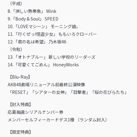
（平成）
8.「淋しい熱帯魚」 Wink
9.「Body & Soul」 SPEED
10.「LOVEマシーン」 モーニング娘。
11.「行くぜっ!怪盗少女」 ももいろクローバー
12.「君の名は希望」 乃木坂46
（令和）
13.「オトナブルー」 新しい学校のリーダーズ
14.「可愛くてごめん」 HoneyWorks
【Blu-Ray】
AKB48劇場リニューアル前最終公演映像
「RESET」「シアターの女神」「目撃者」「桜の花びらたち」
【封入特典】
応募抽選シリアルナンバー券
メンバーセルフィーカードデス1種 （ランダム封入）
【限定特典】