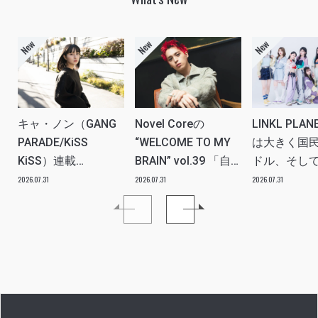
キャ・ノン（GANG
Novel Coreの
LINKL PLA
PARADE/KiSS
“WELCOME TO MY
は大きく国
KiSS）連載
BRAIN” vol.39 「自
ドル、そし
vol.112「特別企画
分たちの世代のルー
ツアー。い
2026.07.31
2026.07.31
2026.07.31
メンバーともっとは
ツ、カルチャーなど
本当にプラ
なSO LONG!!ーチャ
を、みんなで強く押
世界を繋ぐ
ンベイビー編ー」ア
し出す必要がある」
きるアイド
イドルリアル備忘録
プに」INTER