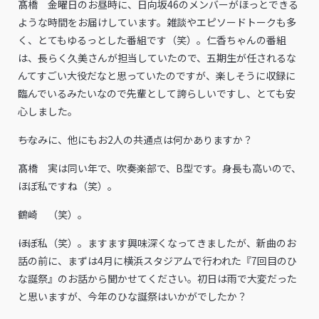
髙橋 金曜日のお昼時に、日向坂46のメンバーがほっとできる
ような時間をお届けしています。雑談やエピソードトークも多
く、とてもゆるっとした番組です（笑）。仁香ちゃんの番組
は、長らく久美さんが担当していたので、五期生が任されるな
んてすごい大役だなと思っていたのですが、楽しそうに収録に
臨んでいるみたいなので先輩として誇らしいですし、とても安
心しました。
――ちなみに、他にもお2人の共通点は何かありますか？
髙橋 実は同い年で、吹奏楽部で、B型です。身長も高いので、
ほぼ私ですね（笑）。
鶴崎 （笑）。
――ほぼ私（笑）。ますます興味深くなってきましたが、新曲のお
話の前に、まずは4月に横浜スタジアムで行われた『7回目のひ
な誕祭』のお話から聞かせてください。初日は雨で大変だった
と思いますが、今年のひな誕祭はいかがでしたか？