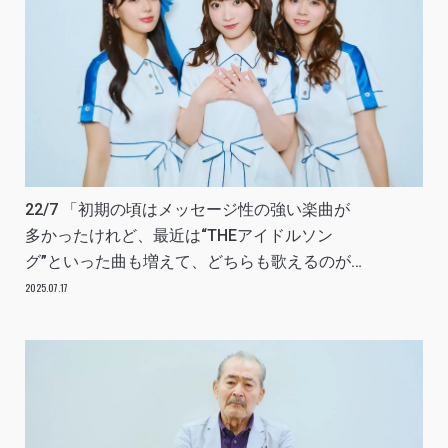
22/7 「初期の頃はメッセージ性の強い楽曲が
多かったけれど、最近は“THEアイドルソン
グ”といった曲も増えて、どちらも歌えるのが
今のナナニジの強みに」INTERVIEW
2025.07.17