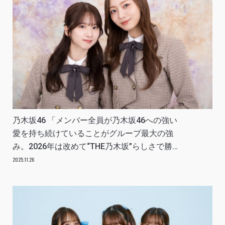
乃木坂46 「メンバー全員が乃木坂46への強い
愛を持ち続けていることがグループ最大の強
み。2026年は改めて“THE乃木坂”らしさで勝負
する1年に」INTERVIEW
2025.11.26