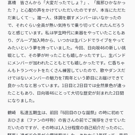
髙橋 皆さんから「大変だったでしょ？」、「風邪ひかなかっ
た？」と心配の声をかけていただいたのですが、本当にただた
だ楽しくて…。誰一人、体調を崩すメンバーはいなかったの
で、それぐらい全員が熱い気持ちで乗り切ってくれたんだろう
なと感じています。私は学生時代に楽器をやっていたこともあ
り、グループ加入時から、いつかは生バンドでライブをやって
みたいという夢を持っていました。今回、日向坂46の新しい挑
戦として、その夢が叶ったことも嬉しかったですし、生バンド
にメンバーが加われたこともとても嬉しかったです。仁香ちゃ
んもトランペットをたくさん練習していたので、歌やダンスだ
けではないメンバーの魅力を7周年という節目にお届けできて
良かったなと思っています。1日目と2日目では全然景色が違っ
たこともあり、日向坂46にとって大切な歴史が刻まれた2日間
になりました。
鶴崎 私達五期生は、前回『6回目のひな誕祭』の時に初めて
おひさま（ファンの呼称）の皆さんの前でご挨拶をさせていた
だいたのですが、その時は1人1分程度の自己紹介だったのに、
緊張し過ぎて全員が小鹿状態でした。あれから1年経って、最初