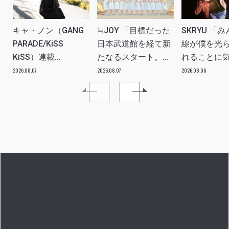
キャ・ノン（GANG
≒JOY 「目標だった
SKRYU 「
PARADE/KiSS
日本武道館を経て新
線が僕を光
KiSS）連載
たなるスタート。
れることに
vol.113「読者からの
≒JOYにしかない魅
た」 INTERV
2026.08.07
2026.08.07
2026.08.06
質問”のんちゃんはラ
力を磨いていきた
イブ中に遊び人から
い。」INTERVIEW
愛を感じる時はどん
な時ですか？”への回
答です」アイドルリ
アル備忘録