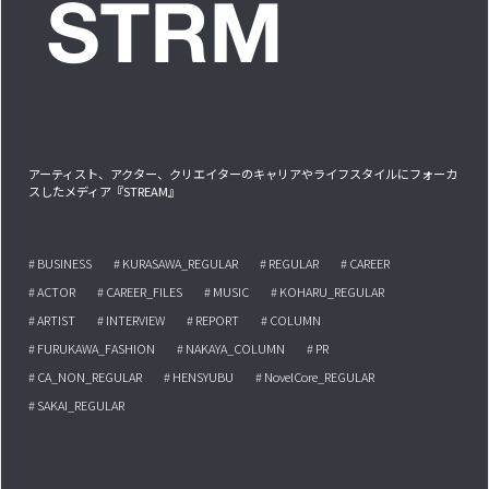
アーティスト、アクター、クリエイターのキャリアやライフスタイルにフォーカ
スしたメディア『STREAM』
# BUSINESS
# KURASAWA_REGULAR
# REGULAR
# CAREER
# ACTOR
# CAREER_FILES
# MUSIC
# KOHARU_REGULAR
# ARTIST
# INTERVIEW
# REPORT
# COLUMN
# FURUKAWA_FASHION
# NAKAYA_COLUMN
# PR
# CA_NON_REGULAR
# HENSYUBU
# NovelCore_REGULAR
# SAKAI_REGULAR