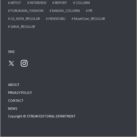
# ARTIST
# INTERVIEW
# REPORT
# COLUMN
# FURUKAWA_FASHION
# NAKAYA_COLUMN
# PR
# CA_NON_REGULAR
# HENSYUBU
# NovelCore_REGULAR
# SAKAI_REGULAR
SNS
ABOUT
PRIVACY POLICY
CONTACT
NEWS
Copyright © STREAM EDITORIAL DEPARTMENT