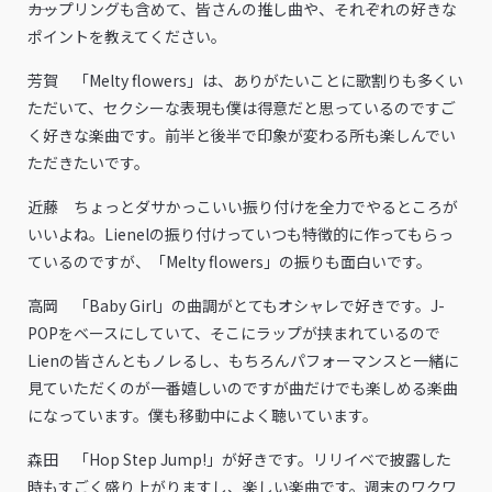
――カップリングも含めて、皆さんの推し曲や、それぞれの好きな
ポイントを教えてください。
芳賀 「Melty flowers」は、ありがたいことに歌割りも多くい
ただいて、セクシーな表現も僕は得意だと思っているのですご
く好きな楽曲です。前半と後半で印象が変わる所も楽しんでい
ただきたいです。
近藤 ちょっとダサかっこいい振り付けを全力でやるところが
いいよね。Lienelの振り付けっていつも特徴的に作ってもらっ
ているのですが、「Melty flowers」の振りも面白いです。
高岡 「Baby Girl」の曲調がとてもオシャレで好きです。J-
POPをベースにしていて、そこにラップが挟まれているので
Lienの皆さんともノレるし、もちろんパフォーマンスと一緒に
見ていただくのが一番嬉しいのですが曲だけでも楽しめる楽曲
になっています。僕も移動中によく聴いています。
森田 「Hop Step Jump!」が好きです。リリイベで披露した
時もすごく盛り上がりますし、楽しい楽曲です。週末のワクワ