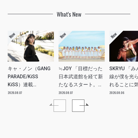
What's New
キャ・ノン（GANG
≒JOY 「目標だった
SKRYU 「
PARADE/KiSS
日本武道館を経て新
線が僕を光
KiSS）連載
たなるスタート。
れることに
vol.113「読者からの
≒JOYにしかない魅
た」 INTERV
2026.08.07
2026.08.07
2026.08.06
質問”のんちゃんはラ
力を磨いていきた
イブ中に遊び人から
い。」INTERVIEW
愛を感じる時はどん
な時ですか？”への回
答です」アイドルリ