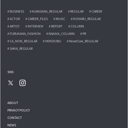
# BUSINESS
# KURASAWA_REGULAR
# REGULAR
# CAREER
# ACTOR
# CAREER_FILES
# MUSIC
# KOHARU_REGULAR
# ARTIST
# INTERVIEW
# REPORT
# COLUMN
# FURUKAWA_FASHION
# NAKAYA_COLUMN
# PR
# CA_NON_REGULAR
# HENSYUBU
# NovelCore_REGULAR
# SAKAI_REGULAR
SNS
ABOUT
PRIVACY POLICY
CONTACT
NEWS