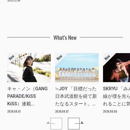
2025.12.30
What's New
キャ・ノン（GANG
≒JOY 「目標だった
SKRYU 「
PARADE/KiSS
日本武道館を経て新
線が僕を光
KiSS）連載
たなるスタート。
れることに
vol.113「読者からの
≒JOYにしかない魅
た」 INTERV
2026.08.07
2026.08.07
2026.08.06
質問”のんちゃんはラ
力を磨いていきた
イブ中に遊び人から
い。」INTERVIEW