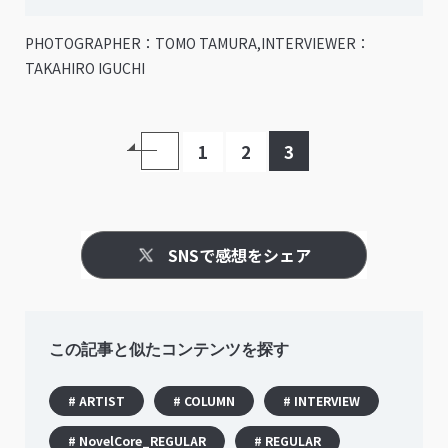
PHOTOGRAPHER：TOMO TAMURA,INTERVIEWER：
TAKAHIRO IGUCHI
1
2
3
SNSで感想をシェア
この記事と似たコンテンツを探す
# ARTIST
# COLUMN
# INTERVIEW
# NovelCore_REGULAR
# REGULAR