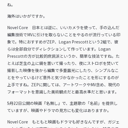
ね。
――海外はいかがですか。
Novel Core 日本とは逆に、いいカメラを使って、手の込んだ
編集技術でMVに引けを取らないことをやるのが流行っている印
象で。特におすすめがZEP、Logan Prescottという2組で、彼
らは全部自分でディレクションして作っています。Logan
Prescottの方が比較的庶民派というか、簡単な技法ですね。た
とえば芝生の上に鏡を置いて撮ったり、夜にストロボを焚いて
撮影した映像を後から編集で多重露光にしたり、シンプルなこ
とをやっているけど意外と気づかなかったことを形にするのが
上手ですね。ZEPに関しては、アートワークやMV含め、現代の
フォーマットを意識した美術観点だと最高水準だと思います。
――5月22日公開の映画『名無し』で、主題歌の「名前」を提供し
ていますが、映画やドラマの見方にも変化はありますか。
Novel Core もともと映画もドラマも好きなんですが、ガジェ