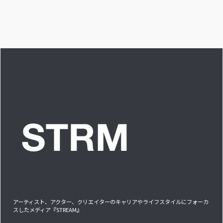
愛を感じる時はどん
な時ですか？”への回
答です」アイドルリ
アル備忘録
アーティスト、アクター、クリエイターのキャリアやライフスタイルにフォーカ
スしたメディア『STREAM』